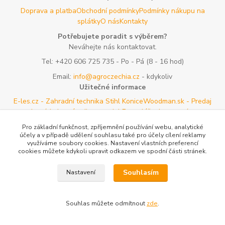
Doprava a platba
Obchodní podmínky
Podmínky nákupu na
splátky
O nás
Kontakty
Potřebujete poradit s výběrem?
Neváhejte nás kontaktovat.
Tel:
+420 606 725 735
- Po - Pá (8 - 16 hod)
Email:
info@agroczechia.cz
- kdykoliv
Užitečné informace
E-les.cz - Zahradní technika Stihl Konice
Woodman.sk - Predaj
lesníckeho náradia a potrieb
Formulář odstoupení o
smlouvy
Reklamace a vrácení zboží
Rady a tipy
Tabulky rozměrů
Pro základní funkčnost, zpříjemnění používání webu, analytické
oblečení a obuvi
Mapa stránek
účely a v případě udělení souhlasu také pro účely cílení reklamy
využíváme soubory cookies. Nastavení vlastních preferencí
cookies můžete kdykoli upravit odkazem ve spodní části stránek.
Vytvořeno na
Eshop-rychle.cz
Souhlasím
Nastavení
Souhlas můžete odmítnout
zde
.