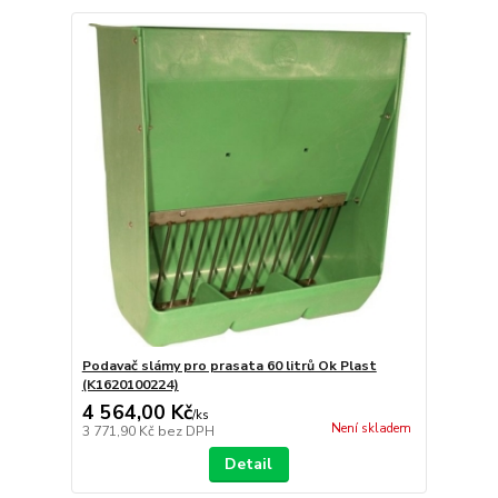
Podavač slámy pro prasata 60 litrů Ok Plast
(K1620100224)
4 564,00 Kč
/
ks
Není skladem
3 771,90 Kč
bez DPH
Detail