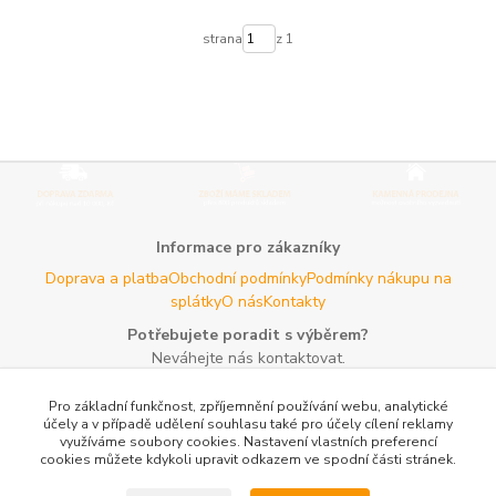
strana
z 1
Informace pro zákazníky
Doprava a platba
Obchodní podmínky
Podmínky nákupu na
splátky
O nás
Kontakty
Potřebujete poradit s výběrem?
Neváhejte nás kontaktovat.
Tel:
+420 606 725 735
- Po - Pá (8 - 16 hod)
Pro základní funkčnost, zpříjemnění používání webu, analytické
Email:
info@agroczechia.cz
- kdykoliv
účely a v případě udělení souhlasu také pro účely cílení reklamy
využíváme soubory cookies. Nastavení vlastních preferencí
Užitečné informace
cookies můžete kdykoli upravit odkazem ve spodní části stránek.
E-les.cz - Zahradní technika Stihl Konice
Woodman.sk - Predaj