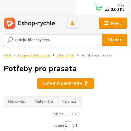
0
ks
za
0,00 Kč
Menu
Hledat
Úvod
Hospodářská zvířata
Chov zvířat
Potřeby pro prasata
Potřeby pro prasata
Upřesnit parametry
Nejnovější
Nejlevnější
Nejdražší
Zobrazuji 1-2 z 2
strana
z 1