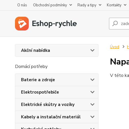
O nás
Obchodní podmínky
Rady a tipy
Kontakty
Úvod
H
Akční nabídka
Napa
Domácí potřeby
V této ka
Baterie a zdroje
Elektrospotřebiče
Elektrické skútry a vozíky
Kabely a instalační materiál