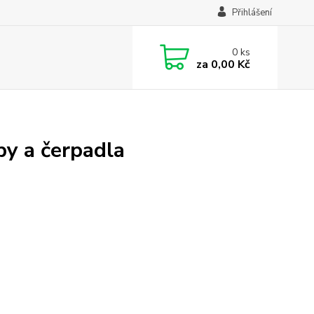
Přihlášení
0
ks
za
0,00 Kč
py a čerpadla