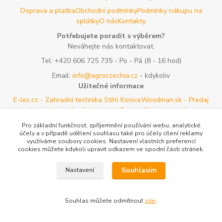
Doprava a platba
Obchodní podmínky
Podmínky nákupu na
splátky
O nás
Kontakty
Potřebujete poradit s výběrem?
Neváhejte nás kontaktovat.
Tel:
+420 606 725 735
- Po - Pá (8 - 16 hod)
Email:
info@agroczechia.cz
- kdykoliv
Užitečné informace
E-les.cz - Zahradní technika Stihl Konice
Woodman.sk - Predaj
lesníckeho náradia a potrieb
Formulář odstoupení o
smlouvy
Reklamace a vrácení zboží
Rady a tipy
Tabulky rozměrů
Pro základní funkčnost, zpříjemnění používání webu, analytické
oblečení a obuvi
Mapa stránek
účely a v případě udělení souhlasu také pro účely cílení reklamy
využíváme soubory cookies. Nastavení vlastních preferencí
cookies můžete kdykoli upravit odkazem ve spodní části stránek.
Vytvořeno na
Eshop-rychle.cz
Souhlasím
Nastavení
Souhlas můžete odmítnout
zde
.