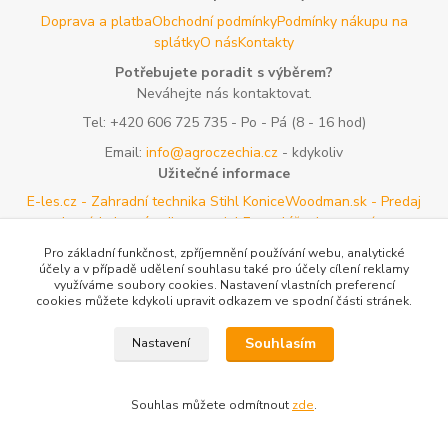
Doprava a platba
Obchodní podmínky
Podmínky nákupu na
splátky
O nás
Kontakty
Potřebujete poradit s výběrem?
Neváhejte nás kontaktovat.
Tel:
+420 606 725 735
- Po - Pá (8 - 16 hod)
Email:
info@agroczechia.cz
- kdykoliv
Užitečné informace
E-les.cz - Zahradní technika Stihl Konice
Woodman.sk - Predaj
lesníckeho náradia a potrieb
Formulář odstoupení o
smlouvy
Reklamace a vrácení zboží
Rady a tipy
Tabulky rozměrů
Pro základní funkčnost, zpříjemnění používání webu, analytické
oblečení a obuvi
Mapa stránek
účely a v případě udělení souhlasu také pro účely cílení reklamy
využíváme soubory cookies. Nastavení vlastních preferencí
cookies můžete kdykoli upravit odkazem ve spodní části stránek.
Vytvořeno na
Eshop-rychle.cz
Souhlasím
Nastavení
Souhlas můžete odmítnout
zde
.