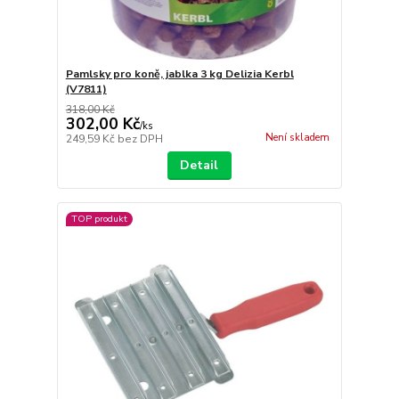
Pamlsky pro koně, jablka 3 kg Delizia Kerbl
(V7811)
318,00 Kč
302,00 Kč
/
ks
Není skladem
249,59 Kč
bez DPH
Detail
TOP produkt