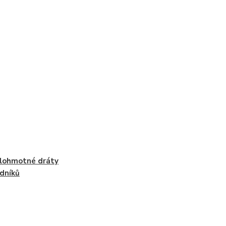
lohmotné dráty
dníků