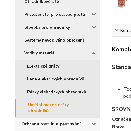
Ohradníkové sítě
Příslušenství pro stavbu plotů
Sloupky pro ohradníky
Kompl
Systémy nevodivého oplocení
Komple
Vodivý materiál
Standa
Elektrické dráty
Lana elektrických ohradníků
Tec
Pásky elektrických ohradníků
pod
Umělohmotné dráty
SROVN
ohradníků
Označen
Ochrana rostlin a pěstování
Barva