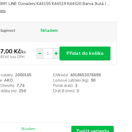
Y LINE Označení K44155 K44519 K44520 Barva žlutá / ...
opis
tupnost
Skladem
7,00 Kč
/
ks
Přidat do košíku
,83 Kč
bez DPH
roduktu:
2000165
EAN kód:
4018653076699
e:
AKO
Lomové zatížení (kg):
90
(Ohm/m):
7,74
Počet drátů:
3
 délka (m):
250
Drát Ø (mm):
3
Skladem
Zvolit variantu