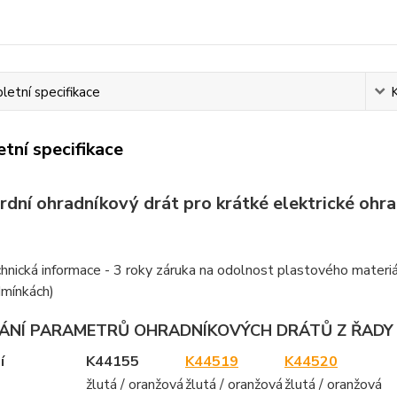
etní specifikace
tní specifikace
rdní ohradníkový drát pro krátké elektrické ohr
hnická informace - 3 roky záruka na odolnost plastového materi
mínkách)
ÁNÍ PARAMETRŮ OHRADNÍKOVÝCH DRÁTŮ Z ŘADY 
í
K44155
K44519
K44520
žlutá / oranžová
žlutá / oranžová
žlutá / oranžová