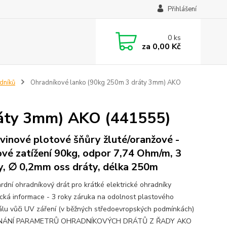
Přihlášení
0
ks
za
0,00 Kč
dníků
Ohradníkové lanko (90kg 250m 3 dráty 3mm) AKO
ráty 3mm) AKO (441555)
vinové plotové šňůry žluté/oranžové -
vé zatížení 90kg, odpor 7,74 Ohm/m, 3
y, ∅ 0,2mm oss dráty, délka 250m
rdní ohradníkový drát pro krátké elektrické ohradníky
cká informace - 3 roky záruka na odolnost plastového
álu vůči UV záření (v běžných středoevropských podmínkách)
ÁNÍ PARAMETRŮ OHRADNÍKOVÝCH DRÁTŮ Z ŘADY AKO