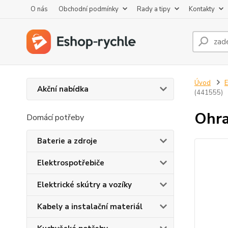
O nás
Obchodní podmínky
Rady a tipy
Kontakty
Úvod
E
Akční nabídka
(441555)
Ohra
Domácí potřeby
Baterie a zdroje
Elektrospotřebiče
Elektrické skútry a vozíky
Kabely a instalační materiál