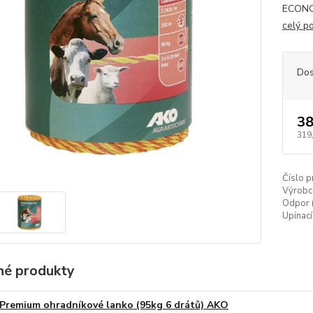
ECONOM
celý p
Dos
38
319
Číslo p
Výrobc
Odpor 
Upínací
é produkty
Premium ohradníkové lanko (95kg 6 drátů) AKO