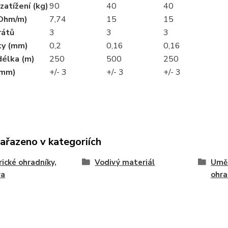
atížení (kg)
90
40
40
Ohm/m)
7,74
15
15
rátů
3
3
3
ty (mm)
0,2
0,16
0,16
délka (m)
250
500
250
(mm)
+/- 3
+/- 3
+/- 3
zařazeno v kategoriích
rické ohradníky,
Vodivý materiál
Umě
va
ohra