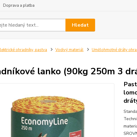
Doprava a platba
Hledat
lektrické ohradníky, pastva
Vodivý materiál
Umělohmotné dráty ohra
dníkové lanko (90kg 250m 3 d
Past
lomo
drát
Standa
Techni
materi
SROVN