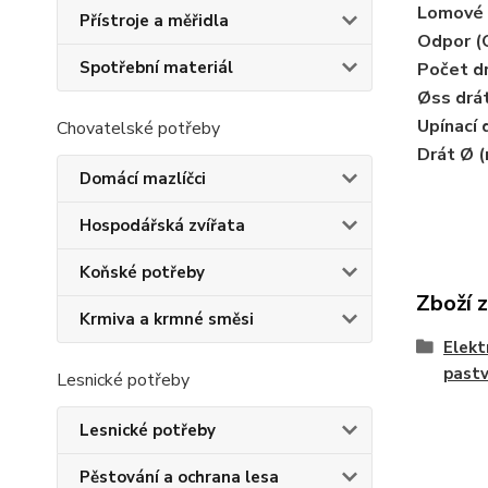
Lomové z
Přístroje a měřidla
Odpor (
Spotřební materiál
Počet d
Øss drá
Upínací 
Chovatelské potřeby
Drát Ø 
Domácí mazlíčci
Hospodářská zvířata
Koňské potřeby
Zboží 
Krmiva a krmné směsi
Elekt
past
Lesnické potřeby
Lesnické potřeby
Pěstování a ochrana lesa