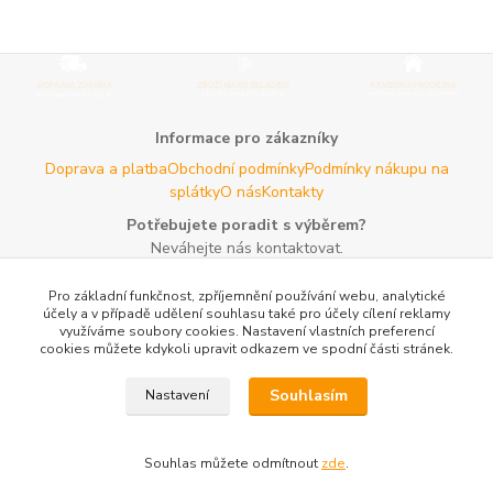
Informace pro zákazníky
Doprava a platba
Obchodní podmínky
Podmínky nákupu na
splátky
O nás
Kontakty
Potřebujete poradit s výběrem?
Neváhejte nás kontaktovat.
Tel:
+420 606 725 735
- Po - Pá (8 - 16 hod)
Pro základní funkčnost, zpříjemnění používání webu, analytické
Email:
info@agroczechia.cz
- kdykoliv
účely a v případě udělení souhlasu také pro účely cílení reklamy
využíváme soubory cookies. Nastavení vlastních preferencí
Užitečné informace
cookies můžete kdykoli upravit odkazem ve spodní části stránek.
E-les.cz - Zahradní technika Stihl Konice
Woodman.sk - Predaj
lesníckeho náradia a potrieb
Formulář odstoupení o
Souhlasím
Nastavení
smlouvy
Reklamace a vrácení zboží
Rady a tipy
Tabulky rozměrů
oblečení a obuvi
Mapa stránek
Souhlas můžete odmítnout
zde
.
Vytvořeno na
Eshop-rychle.cz