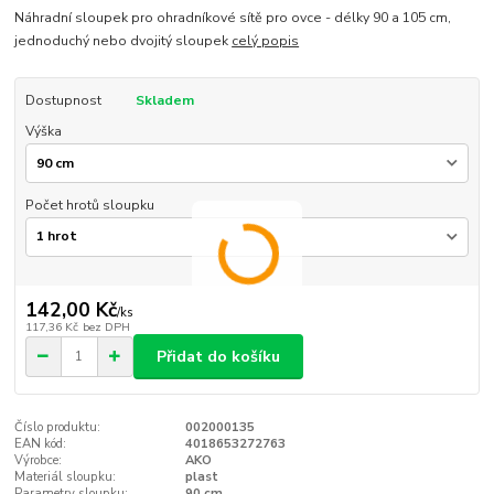
Náhradní sloupek pro ohradníkové sítě pro ovce - délky 90 a 105 cm,
jednoduchý nebo dvojitý sloupek
celý popis
Dostupnost
Skladem
Výška
Počet hrotů sloupku
142,00 Kč
/
ks
117,36 Kč
bez DPH
Přidat do košíku
Číslo produktu:
002000135
EAN kód:
4018653272763
Výrobce:
AKO
Materiál sloupku:
plast
Parametry sloupku:
90 cm