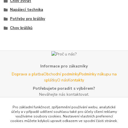
Chov zvířat
Napájecí technika
Potřeby pro králíky
Chov králíků
Informace pro zákazníky
Doprava a platba
Obchodní podmínky
Podmínky nákupu na
splátky
O nás
Kontakty
Potřebujete poradit s výběrem?
Neváhejte nás kontaktovat.
Tel:
+420 606 725 735
- Po - Pá (8 - 16 hod)
Pro základní funkčnost, zpříjemnění používání webu, analytické
Email:
info@agroczechia.cz
- kdykoliv
účely a v případě udělení souhlasu také pro účely cílení reklamy
využíváme soubory cookies. Nastavení vlastních preferencí
Užitečné informace
cookies můžete kdykoli upravit odkazem ve spodní části stránek.
E-les.cz - Zahradní technika Stihl Konice
Woodman.sk - Predaj