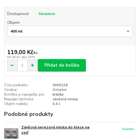
Dostupnost
Skladem
Objem
119,00 Kč
/
ks
98,35 Kč
bez DPH
Přidat do košíku
Číslo produktu:
3000218
Výrobce:
Ostatní
Krmítka a napáječky pro:
králíky
Napájecí technika:
závěsná miska
Objem nádoby:
0,4 l
Podobné produkty
Závěsná nerezová miska do klece na
Skladem
zeď