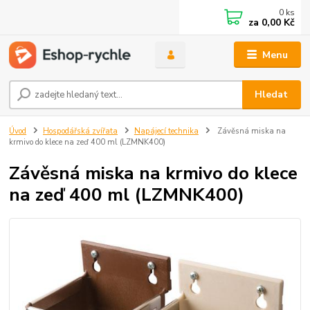
0
ks
za
0,00 Kč
Menu
Hledat
Úvod
Hospodářská zvířata
Napájecí technika
Závěsná miska na
krmivo do klece na zeď 400 ml (LZMNK400)
Závěsná miska na krmivo do klece
na zeď 400 ml (LZMNK400)