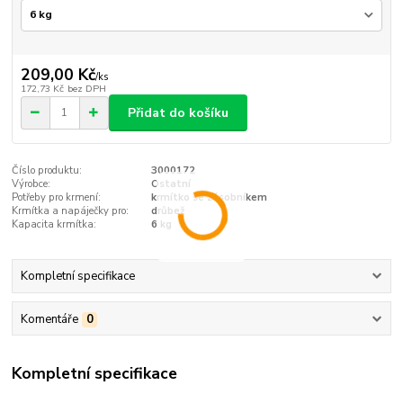
209,00 Kč
/
ks
172,73 Kč
bez DPH
Přidat do košíku
Číslo produktu:
3000172
Výrobce:
Ostatní
Potřeby pro krmení:
krmítko se zásobníkem
Krmítka a napáječky pro:
drůbež
Kapacita krmítka:
6 kg
Kompletní specifikace
Komentáře
0
Kompletní specifikace