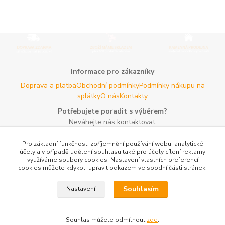
Informace pro zákazníky
Doprava a platba
Obchodní podmínky
Podmínky nákupu na
splátky
O nás
Kontakty
Potřebujete poradit s výběrem?
Neváhejte nás kontaktovat.
Tel:
+420 606 725 735
- Po - Pá (8 - 16 hod)
Pro základní funkčnost, zpříjemnění používání webu, analytické
Email:
info@agroczechia.cz
- kdykoliv
účely a v případě udělení souhlasu také pro účely cílení reklamy
využíváme soubory cookies. Nastavení vlastních preferencí
Užitečné informace
cookies můžete kdykoli upravit odkazem ve spodní části stránek.
E-les.cz - Zahradní technika Stihl Konice
Woodman.sk - Predaj
lesníckeho náradia a potrieb
Formulář odstoupení o
Souhlasím
Nastavení
smlouvy
Reklamace a vrácení zboží
Rady a tipy
Tabulky rozměrů
oblečení a obuvi
Mapa stránek
Souhlas můžete odmítnout
zde
.