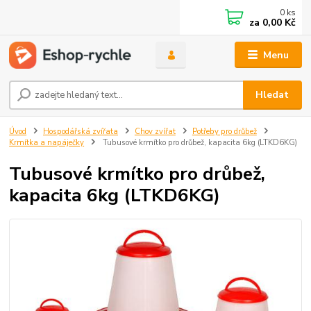
0
ks
za
0,00 Kč
Menu
Hledat
Úvod
Hospodářská zvířata
Chov zvířat
Potřeby pro drůbež
Krmítka a napáječky
Tubusové krmítko pro drůbež, kapacita 6kg (LTKD6KG)
Tubusové krmítko pro drůbež,
kapacita 6kg (LTKD6KG)