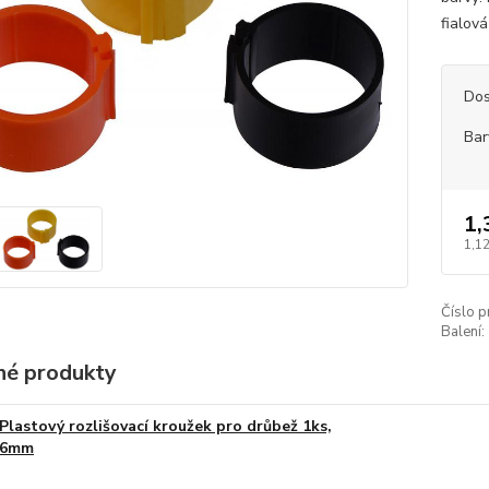
fialov
Dos
Bar
1,
1,12
Číslo p
Balení:
é produkty
Plastový rozlišovací kroužek pro drůbež 1ks,
6mm