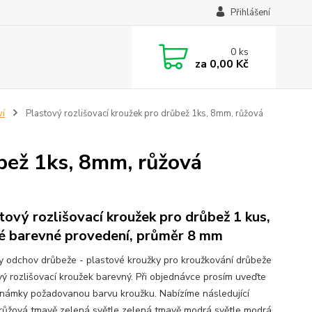
Přihlášení
0
ks
za
0,00 Kč
ví
Plastový rozlišovací kroužek pro drůbež 1ks, 8mm, růžová
ůbež 1ks, 8mm, růžová
tový rozlišovací kroužek pro drůbež 1 kus,
é barevné provedení, průměr 8 mm
y odchov drůbeže - plastové kroužky pro kroužkování drůbeže
vý rozlišovací kroužek barevný. Při objednávce prosím uveďte
námky požadovanou barvu kroužku. Nabízíme následující
 růžová tmavě zelená světle zelená tmavě modrá světle modrá