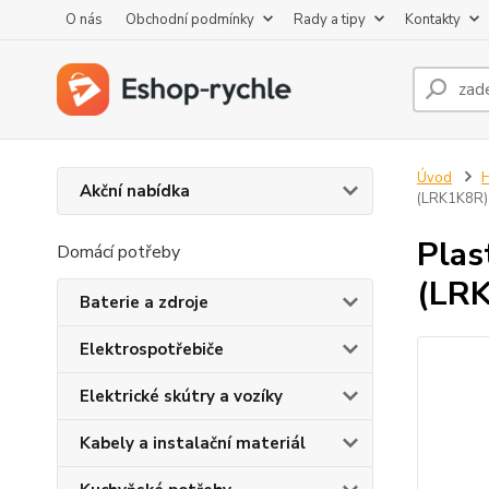
O nás
Obchodní podmínky
Rady a tipy
Kontakty
Úvod
H
Akční nabídka
(LRK1K8R)
Plas
Domácí potřeby
(LR
Baterie a zdroje
Elektrospotřebiče
Elektrické skútry a vozíky
Kabely a instalační materiál