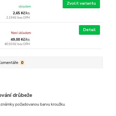
Zvolit variantu
skladem
2,65 Kč
/
ks
2,19 Kč
bez DPH
Detail
Není skladem
49,00 Kč
/
ks
40,50 Kč
bez DPH
Komentáře
0
ování drůbeže
poznámky požadovanou barvu kroužku.