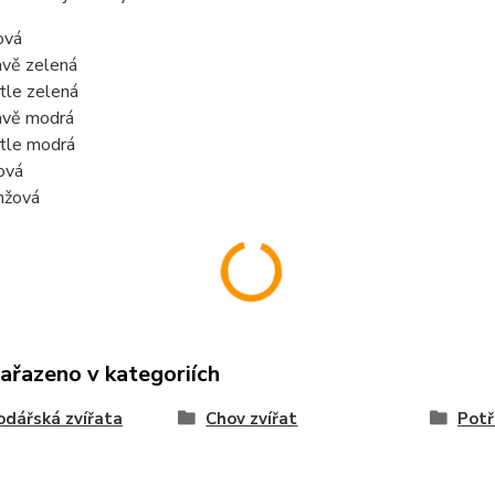
ová
vě zelená
tle zelená
vě modrá
tle modrá
lová
nžová
zařazeno v kategoriích
dářská zvířata
Chov zvířat
Potř