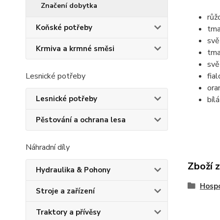
Značení dobytka
růž
Koňské potřeby
tma
svě
Krmiva a krmné směsi
tma
svě
Lesnické potřeby
fia
ora
Lesnické potřeby
bílá
Pěstování a ochrana lesa
Náhradní díly
Zboží 
Hydraulika & Pohony
Hospo
Stroje a zařízení
Traktory a přívěsy