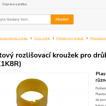
Doprava a platba
Hledat
ospodářská zvířata
Chov zvířat
Potřeby pro drůbež
Příslušenst
tový rozlišovací kroužek pro dr
K1K8R)
Plas
různ
Potřeb
Plasto
do poz
barvy: