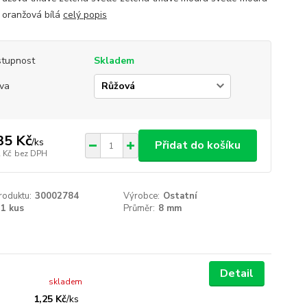
á oranžová bílá
celý popis
tupnost
Skladem
va
35 Kč
/
ks
Přidat do košíku
 Kč
bez DPH
roduktu:
30002784
Výrobce:
Ostatní
1 kus
Průměr:
8 mm
Detail
skladem
1,25 Kč
/
ks