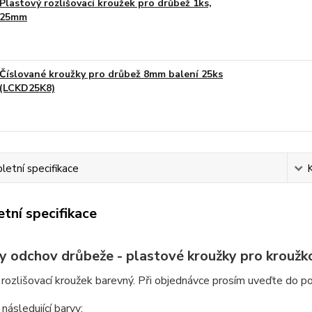
Plastový rozlišovací kroužek pro drůbež 1ks,
25mm
Číslované kroužky pro drůbež 8mm balení 25ks
(LCKD25K8)
etní specifikace
tní specifikace
y odchov drůbeže - plastové kroužky pro kroužk
rozlišovací kroužek barevný. Při objednávce prosím uveďte do 
následující barvy: