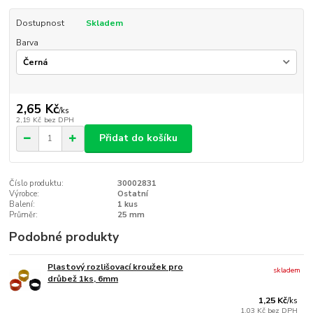
Dostupnost
Skladem
Barva
2,65 Kč
/
ks
2,19 Kč
bez DPH
Přidat do košíku
Číslo produktu:
30002831
Výrobce:
Ostatní
Balení:
1 kus
Průměr:
25 mm
Podobné produkty
Plastový rozlišovací kroužek pro
skladem
drůbež 1ks, 6mm
1,25 Kč
/
ks
1,03 Kč
bez DPH