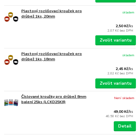
Plastový rozlišovací kroužek pro
skladem
drůbež 1ks, 20mm
2,50 Kč
/
ks
2,07 Kč
bez DPH
Zvolit variantu
Plastový rozlišovací kroužek pro
skladem
drůbež 1ks, 18mm
2,45 Kč
/
ks
2,02 Kč
bez DPH
Zvolit variantu
Číslované kroužky pro drůbež 8mm
Není skladem
balení 25ks (LCKD25K8)
49,00 Kč
/
ks
40,50 Kč
bez DPH
Detail