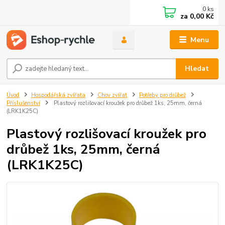
0
ks
za
0,00 Kč
Menu
Hledat
Úvod
Hospodářská zvířata
Chov zvířat
Potřeby pro drůbež
Příslušenství
Plastový rozlišovací kroužek pro drůbež 1ks, 25mm, černá
(LRK1K25C)
Plastový rozlišovací kroužek pro
drůbež 1ks, 25mm, černá
(LRK1K25C)