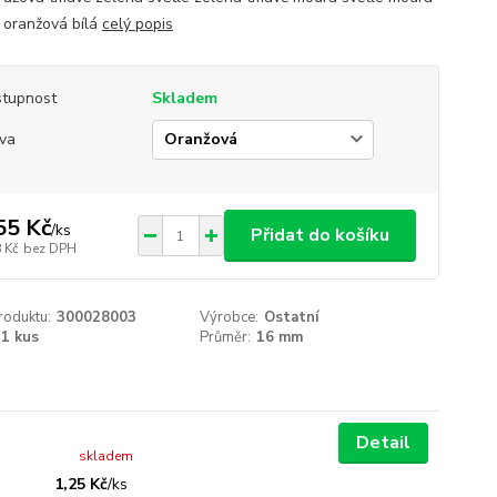
á oranžová bílá
celý popis
tupnost
Skladem
va
55 Kč
/
ks
Přidat do košíku
 Kč
bez DPH
roduktu:
300028003
Výrobce:
Ostatní
1 kus
Průměr:
16 mm
Detail
skladem
1,25 Kč
/
ks