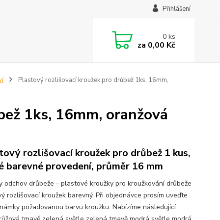
Přihlášení
0
ks
za
0,00 Kč
ví
Plastový rozlišovací kroužek pro drůbež 1ks, 16mm,
ůbež 1ks, 16mm, oranžová
tový rozlišovací kroužek pro drůbež 1 kus,
é barevné provedení, průměr 16 mm
y odchov drůbeže - plastové kroužky pro kroužkování drůbeže
vý rozlišovací kroužek barevný. Při objednávce prosím uveďte
námky požadovanou barvu kroužku. Nabízíme následující
 růžová tmavě zelená světle zelená tmavě modrá světle modrá