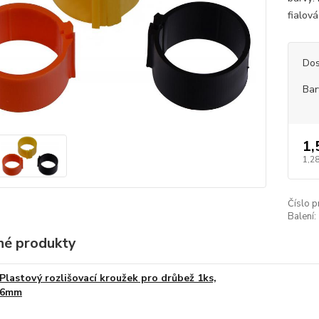
fialov
Dos
Bar
1,
1,28
Číslo p
Balení:
é produkty
Plastový rozlišovací kroužek pro drůbež 1ks,
6mm