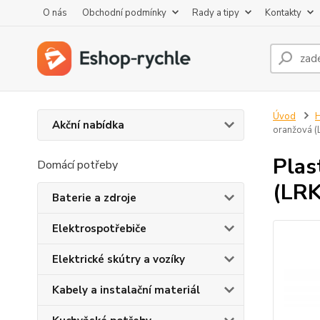
O nás
Obchodní podmínky
Rady a tipy
Kontakty
Úvod
H
Akční nabídka
oranžová 
Plas
Domácí potřeby
(LR
Baterie a zdroje
Elektrospotřebiče
Elektrické skútry a vozíky
Kabely a instalační materiál