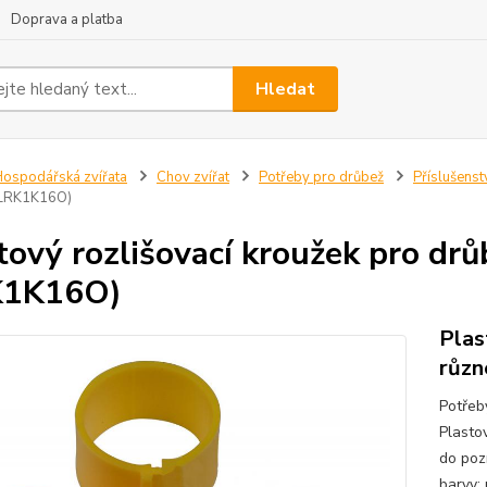
Doprava a platba
Hledat
ospodářská zvířata
Chov zvířat
Potřeby pro drůbež
Příslušenst
(LRK1K16O)
tový rozlišovací kroužek pro dr
K1K16O)
Plas
různ
Potřeb
Plasto
do poz
barvy: