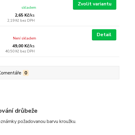
Zvolit variantu
skladem
2,65 Kč
/
ks
2,19 Kč
bez DPH
Detail
Není skladem
49,00 Kč
/
ks
40,50 Kč
bez DPH
Komentáře
0
ování drůbeže
poznámky požadovanou barvu kroužku.