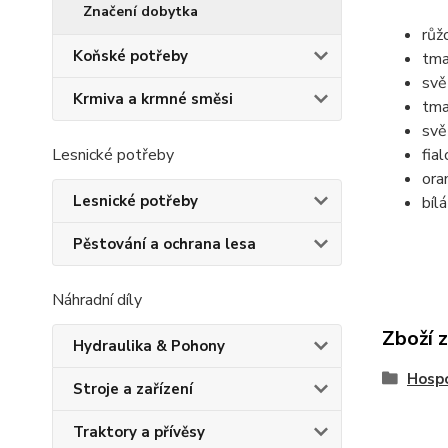
Značení dobytka
růž
Koňské potřeby
tma
svě
Krmiva a krmné směsi
tma
svě
Lesnické potřeby
fia
ora
Lesnické potřeby
bílá
Pěstování a ochrana lesa
Náhradní díly
Zboží 
Hydraulika & Pohony
Hospo
Stroje a zařízení
Traktory a přívěsy