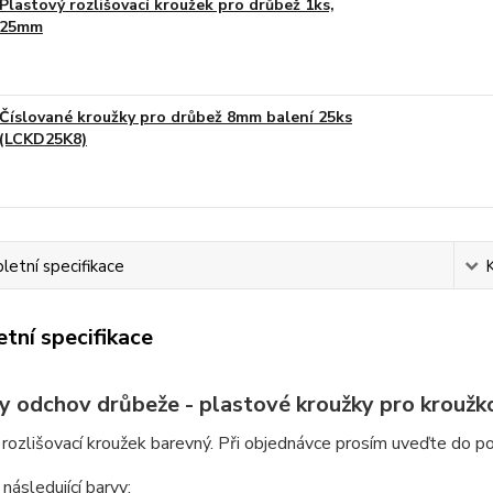
Plastový rozlišovací kroužek pro drůbež 1ks,
25mm
Číslované kroužky pro drůbež 8mm balení 25ks
(LCKD25K8)
etní specifikace
tní specifikace
y odchov drůbeže - plastové kroužky pro kroužk
rozlišovací kroužek barevný. Při objednávce prosím uveďte do 
následující barvy: