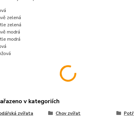
ová
vě zelená
tle zelená
vě modrá
tle modrá
lová
nžová
zařazeno v kategoriích
dářská zvířata
Chov zvířat
Potř