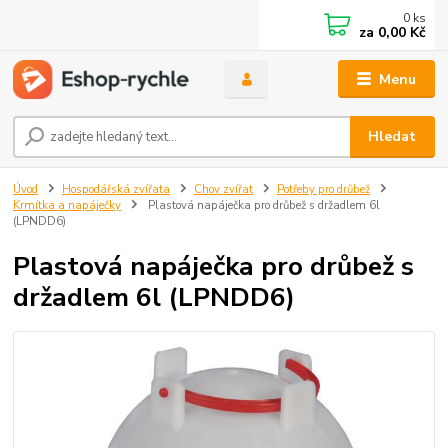
0
ks
za
0,00 Kč
Menu
Hledat
Úvod
Hospodářská zvířata
Chov zvířat
Potřeby pro drůbež
Krmítka a napáječky
Plastová napáječka pro drůbež s držadlem 6l
(LPNDD6)
Plastová napáječka pro drůbež s
držadlem 6l (LPNDD6)