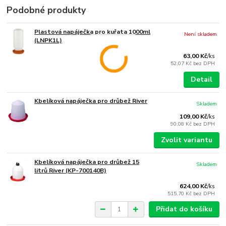
Podobné produkty
Plastová napáječka pro kuřata 1000ml
Není skladem
(LNPK1L)
63,00 Kč
/
ks
52,07 Kč
bez DPH
Detail
Kbelíková napáječka pro drůbež River
Skladem
109,00 Kč
/
ks
90,08 Kč
bez DPH
Zvolit variantu
Kbelíková napáječka pro drůbež 15
Skladem
litrů River (KP-700140B)
624,00 Kč
/
ks
515,70 Kč
bez DPH
Přidat do košíku