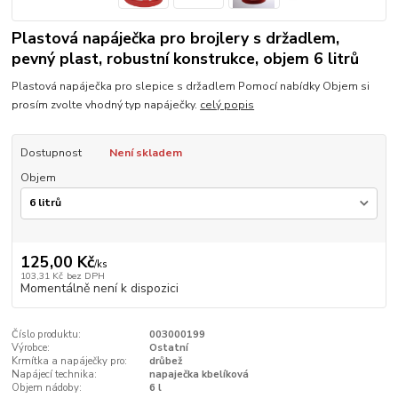
Plastová napáječka pro brojlery s držadlem,
pevný plast, robustní konstrukce, objem 6 litrů
Plastová napáječka pro slepice s držadlem Pomocí nabídky Objem si
prosím zvolte vhodný typ napáječky.
celý popis
Dostupnost
Není skladem
Objem
125,00 Kč
/
ks
103,31 Kč
bez DPH
Momentálně není k dispozici
Číslo produktu:
003000199
Výrobce:
Ostatní
Krmítka a napáječky pro:
drůbež
Napájecí technika:
napaječka kbelíková
Objem nádoby:
6 l