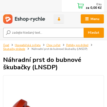
0
ks
za
0,00 Kč
Menu
Hledat
Úvod
Hospodářská zvířata
Chov zvířat
Potřeby pro drůbež
Škubačky drůbeže
Náhradní prst do bubnové škubačky (LNSDP)
Náhradní prst do bubnové
škubačky (LNSDP)