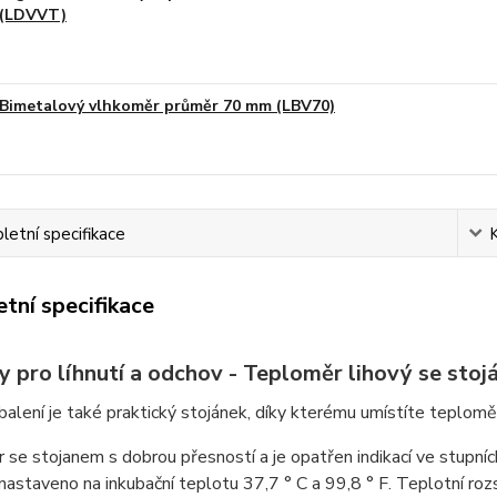
(LDVVT)
Bimetalový vlhkoměr průměr 70 mm (LBV70)
etní specifikace
tní specifikace
y pro líhnutí a odchov - Teploměr lihový se sto
balení je také praktický stojánek, díky kterému umístíte teplom
se stojanem s dobrou přesností a je opatřen indikací ve stupních
nastaveno na inkubační teplotu 37,7 ° C a 99,8 ° F. Teplotní ro