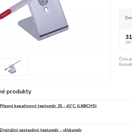
Dos
31
257
Číslo p
Rozsah
é produkty
Přesný kapalinový teploměr 25 - 41°C (LNBCHS)
Digitální vestavěný teploměr - vlhkoměr