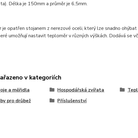
ita). Délka je 150mm a průměr je 6,5mm.
je opatřen stojanem z nerezové oceli, který lze snadno ohýbat 
teré umožňují nastavit teploměr v různých výškách. Dodává se vč
zařazeno v kategoriích
roje a měřidla
Hospodářská zvířata
Tep
by pro drůbež
Příslušenství