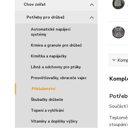
Chov zvířat
Potřeby pro drůbež
Automatické napájecí
systémy
Krmiva a granule pro drůbež
Krmítka a napáječky
Kompl
Líhně a odchovny pro ptáky
Komple
Prosvětlovačky, obraceče vajec
Příslušenství
Potřeb
Škubačky drůbeže
Součástí 
Topení a vyhřívání
Teploměr 
Vitamíny a doplňky výživy
stoupání 