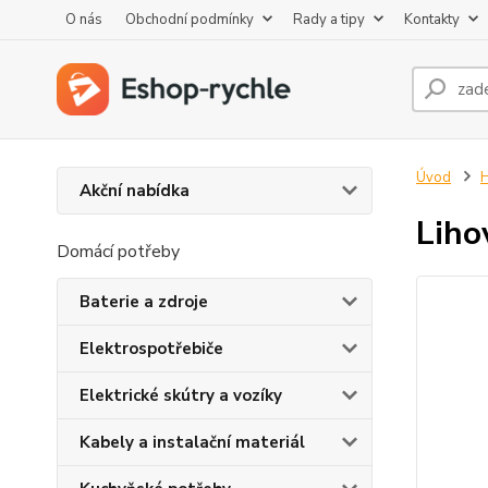
O nás
Obchodní podmínky
Rady a tipy
Kontakty
Úvod
H
Akční nabídka
Liho
Domácí potřeby
Baterie a zdroje
Elektrospotřebiče
Elektrické skútry a vozíky
Kabely a instalační materiál