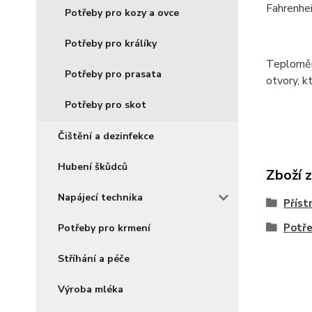
Fahrenhe
Potřeby pro kozy a ovce
Potřeby pro králíky
Teploměr 
Potřeby pro prasata
otvory, k
Potřeby pro skot
Čištění a dezinfekce
Hubení škůdců
Zboží 
Napájecí technika
Příst
Potře
Potřeby pro krmení
Stříhání a péče
Výroba mléka