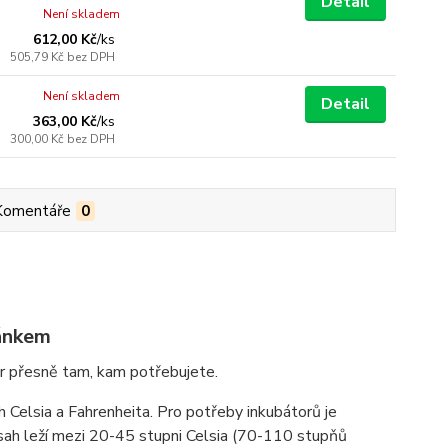
Detail
Není skladem
612,00 Kč
/
ks
505,79 Kč
bez DPH
Není skladem
Detail
363,00 Kč
/
ks
300,00 Kč
bez DPH
Komentáře
0
jánkem
ěr přesně tam, kam potřebujete.
 Celsia a Fahrenheita. Pro potřeby inkubátorů je
zsah leží mezi 20-45 stupni Celsia (70-110 stupňů