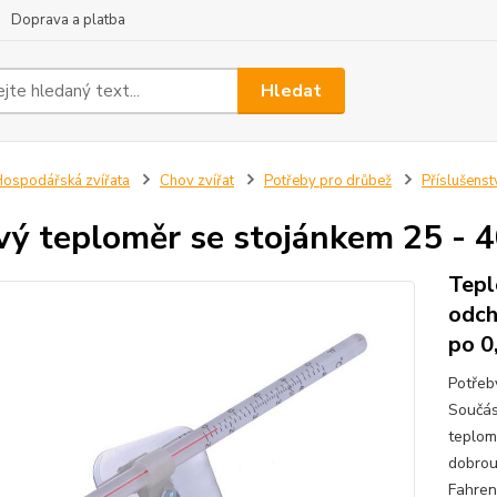
Doprava a platba
Hledat
ospodářská zvířata
Chov zvířat
Potřeby pro drůbež
Příslušenst
vý teploměr se stojánkem 25 - 
Tepl
odch
po 0
Potřeb
Součást
teplom
dobrou
Fahren