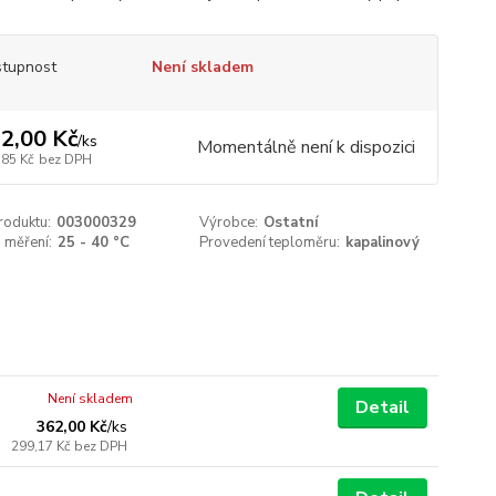
tupnost
Není skladem
2,00 Kč
/
ks
Momentálně není k dispozici
,85 Kč
bez DPH
roduktu:
003000329
Výrobce:
Ostatní
 měření:
25 - 40 °C
Provedení teploměru:
kapalinový
Není skladem
Detail
362,00 Kč
/
ks
299,17 Kč
bez DPH