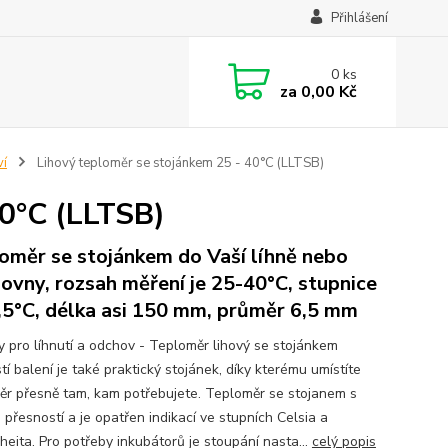
Přihlášení
0
ks
za
0,00 Kč
ví
Lihový teploměr se stojánkem 25 - 40°C (LLTSB)
40°C (LLTSB)
oměr se stojánkem do Vaší líhně nebo
ovny, rozsah měření je 25-40°C, stupnice
,5°C, délka asi 150 mm, průměr 6,5 mm
y pro líhnutí a odchov - Teploměr lihový se stojánkem
í balení je také praktický stojánek, díky kterému umístíte
ěr přesně tam, kam potřebujete. Teploměr se stojanem s
 přesností a je opatřen indikací ve stupních Celsia a
heita. Pro potřeby inkubátorů je stoupání nasta...
celý popis