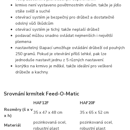
krmivo není vystaveno povětrnostním vlivům, takže je jídlo
stále svěží a suché
otevírací systém je bezpečný pro drůbež a dostatečně
odolný vůči škůdcům
otevírací systém je tichý, takže neplaší drůbež
podavač můžou snadno ovládat nejmenších i největší
plemena
nastavitelný šlapací umožňuje ovládání drůbeží od pouhých
250 gramů. Pokud je otevírání příliš lehké, pak lze
jednoduše nastavit jednu z 5 různých nastavení.
korýtko na krmivo je mělké, takže ideální pro veškeré
drůbeže a kachny.
Srovnání krmítek Feed-O-Matic
HAF12F
HAF20F
Rozměry (š x v
35 x 47 x 48 cm
35 x 65 x 52 cm
x h)
pozinkovaná ocel,
pozinkovaná ocel,
Materiál
robustní plast
robustní plast