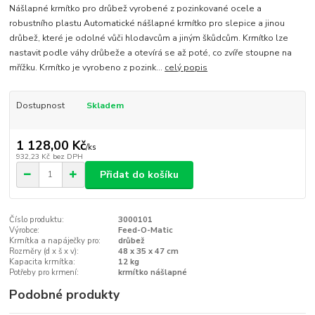
Nášlapné krmítko pro drůbež vyrobené z pozinkované ocele a
robustního plastu Automatické nášlapné krmítko pro slepice a jinou
drůbež, které je odolné vůči hlodavcům a jiným škůdcům. Krmítko lze
nastavit podle váhy drůbeže a otevírá se až poté, co zvíře stoupne na
mřížku. Krmítko je vyrobeno z pozink...
celý popis
Dostupnost
Skladem
1 128,00 Kč
/
ks
932,23 Kč
bez DPH
Přidat do košíku
Číslo produktu:
3000101
Výrobce:
Feed-O-Matic
Krmítka a napáječky pro:
drůbež
Rozměry (d x š x v):
48 x 35 x 47 cm
Kapacita krmítka:
12 kg
Potřeby pro krmení:
krmítko nášlapné
Podobné produkty