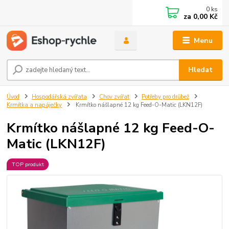
0
ks
za
0,00 Kč
Menu
Hledat
Úvod
Hospodářská zvířata
Chov zvířat
Potřeby pro drůbež
Krmítka a napáječky
Krmítko nášlapné 12 kg Feed-O-Matic (LKN12F)
Krmítko nášlapné 12 kg Feed-O-
Matic (LKN12F)
TOP produkt