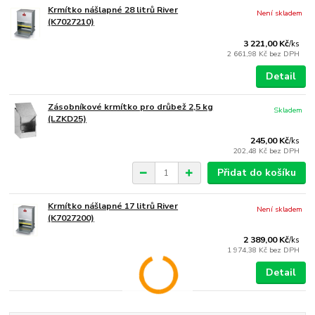
Krmítko nášlapné 28 litrů River
Není skladem
(K7027210)
3 221,00 Kč
/
ks
2 661,98 Kč
bez DPH
Detail
Zásobníkové krmítko pro drůbež 2,5 kg
Skladem
(LZKD25)
245,00 Kč
/
ks
202,48 Kč
bez DPH
Přidat do košíku
Krmítko nášlapné 17 litrů River
Není skladem
(K7027200)
2 389,00 Kč
/
ks
1 974,38 Kč
bez DPH
Detail