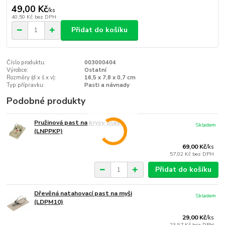
49,00 Kč
/
ks
40,50 Kč
bez DPH
Přidat do košíku
Číslo produktu:
003000404
Výrobce:
Ostatní
Rozměry (d x š x v):
16,5 x 7,8 x 0,7 cm
Typ přípravku:
Pasti a návnady
Podobné produkty
Pružinová past na krysy, plast
Skladem
(LNPPKP)
69,00 Kč
/
ks
57,02 Kč
bez DPH
Přidat do košíku
Dřevěná natahovací past na myši
Skladem
(LDPM10)
29,00 Kč
/
ks
23,97 Kč
bez DPH