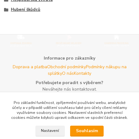
Hubení škůdců
Informace pro zákazníky
Doprava a platba
Obchodní podmínky
Podmínky nákupu na
splátky
O nás
Kontakty
Potřebujete poradit s výběrem?
Neváhejte nás kontaktovat.
Tel:
+420 606 725 735
- Po - Pá (8 - 16 hod)
Pro základní funkčnost, zpříjemnění používání webu, analytické
Email:
info@agroczechia.cz
- kdykoliv
účely a v případě udělení souhlasu také pro účely cílení reklamy
využíváme soubory cookies. Nastavení vlastních preferencí
Užitečné informace
cookies můžete kdykoli upravit odkazem ve spodní části stránek.
E-les.cz - Zahradní technika Stihl Konice
Woodman.sk - Predaj
lesníckeho náradia a potrieb
Formulář odstoupení o
Souhlasím
Nastavení
smlouvy
Reklamace a vrácení zboží
Rady a tipy
Tabulky rozměrů