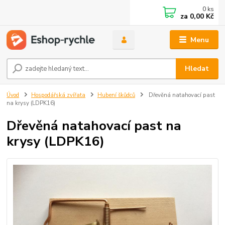
0
ks
za
0,00 Kč
Menu
Hledat
Úvod
Hospodářská zvířata
Hubení škůdců
Dřevěná natahovací past
na krysy (LDPK16)
Dřevěná natahovací past na
krysy (LDPK16)