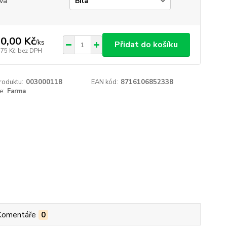
va
0,00 Kč
/
ks
Přidat do košíku
,75 Kč
bez DPH
roduktu:
003000118
EAN kód:
8716106852338
e:
Farma
Komentáře
0