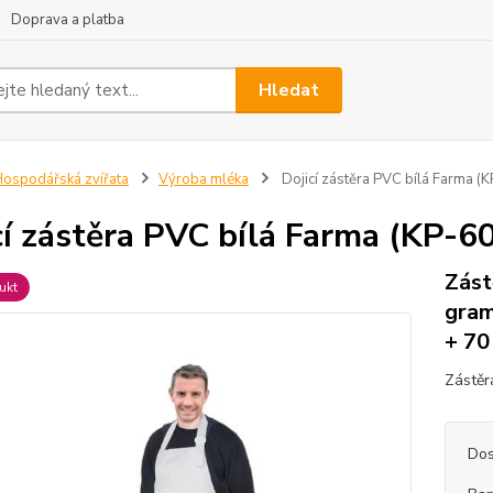
Doprava a platba
Hledat
ospodářská zvířata
Výroba mléka
Dojicí zástěra PVC bílá Farma 
cí zástěra PVC bílá Farma (KP-6
Zást
ukt
gram
+ 70
Zástěr
Dos