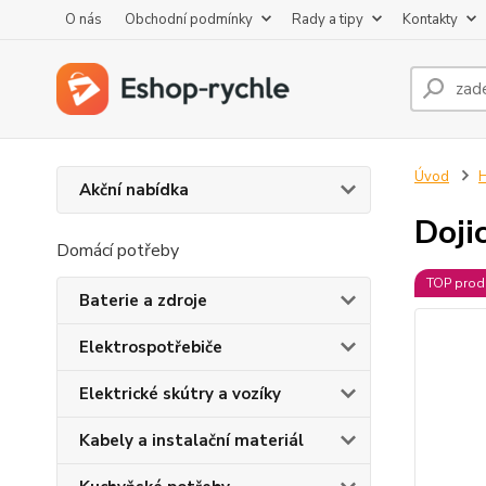
O nás
Obchodní podmínky
Rady a tipy
Kontakty
Úvod
H
Akční nabídka
Doji
Domácí potřeby
TOP prod
Baterie a zdroje
Elektrospotřebiče
Elektrické skútry a vozíky
Kabely a instalační materiál