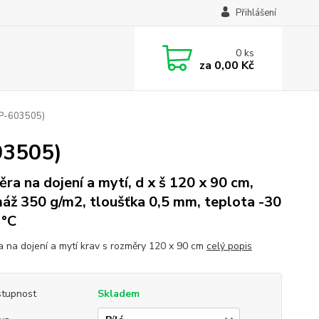
Přihlášení
0
ks
za
0,00 Kč
(KP-603505)
03505)
ěra na dojení a mytí, d x š 120 x 90 cm,
áž 350 g/m2, tloušťka 0,5 mm, teplota -30
 °C
a na dojení a mytí krav s rozměry 120 x 90 cm
celý popis
tupnost
Skladem