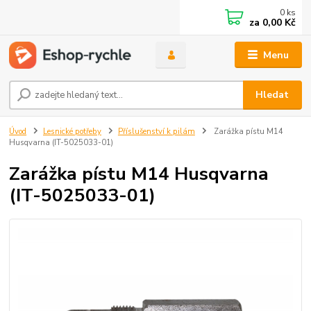
0
ks
za
0,00 Kč
Menu
Hledat
Úvod
Lesnické potřeby
Příslušenství k pilám
Zarážka pístu M14
Husqvarna (IT-5025033-01)
Zarážka pístu M14 Husqvarna
(IT-5025033-01)