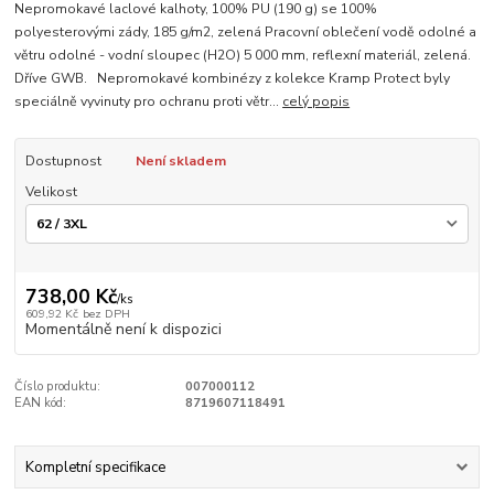
Nepromokavé laclové kalhoty, 100% PU (190 g) se 100%
polyesterovými zády, 185 g/m2, zelená Pracovní oblečení vodě odolné a
větru odolné - vodní sloupec (H2O) 5 000 mm, reflexní materiál, zelená.
Dříve GWB. Nepromokavé kombinézy z kolekce Kramp Protect byly
speciálně vyvinuty pro ochranu proti větr...
celý popis
Dostupnost
Není skladem
Velikost
738,00 Kč
/
ks
609,92 Kč
bez DPH
Momentálně není k dispozici
Číslo produktu:
007000112
EAN kód:
8719607118491
Kompletní specifikace