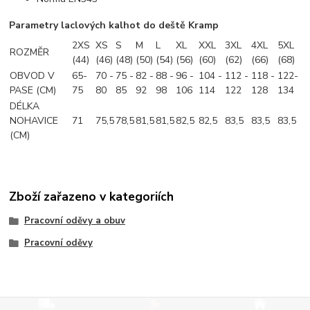
Parametry laclových kalhot do deště Kramp
2XS
XS
S
M
L
XL
XXL
3XL
4XL
5XL
ROZMĚR
(44)
(46)
(48)
(50)
(54)
(56)
(60)
(62)
(66)
(68)
OBVOD V
65-
70 -
75 -
82 -
88 -
96 -
104 -
112 -
118 -
122-
PASE (CM)
75
80
85
92
98
106
114
122
128
134
DÉLKA
NOHAVICE
71
75,5
78,5
81,5
81,5
82,5
82,5
83,5
83,5
83,5
(CM)
Zboží zařazeno v kategoriích
Pracovní oděvy a obuv
Pracovní oděvy