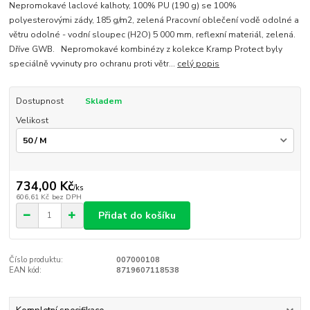
Nepromokavé laclové kalhoty, 100% PU (190 g) se 100%
polyesterovými zády, 185 g/m2, zelená Pracovní oblečení vodě odolné a
větru odolné - vodní sloupec (H2O) 5 000 mm, reflexní materiál, zelená.
Dříve GWB. Nepromokavé kombinézy z kolekce Kramp Protect byly
speciálně vyvinuty pro ochranu proti větr...
celý popis
Dostupnost
Skladem
Velikost
734,00 Kč
/
ks
606,61 Kč
bez DPH
Přidat do košíku
Číslo produktu:
007000108
EAN kód:
8719607118538