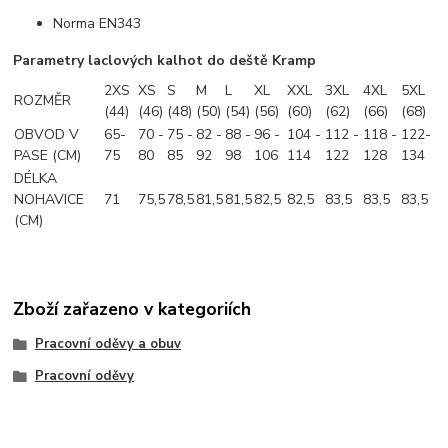
Norma EN343
Parametry laclových kalhot do deště Kramp
2XS
XS
S
M
L
XL
XXL
3XL
4XL
5XL
ROZMĚR
(44)
(46)
(48)
(50)
(54)
(56)
(60)
(62)
(66)
(68)
OBVOD V
65-
70 -
75 -
82 -
88 -
96 -
104 -
112 -
118 -
122-
PASE (CM)
75
80
85
92
98
106
114
122
128
134
DÉLKA
NOHAVICE
71
75,5
78,5
81,5
81,5
82,5
82,5
83,5
83,5
83,5
(CM)
Zboží zařazeno v kategoriích
Pracovní oděvy a obuv
Pracovní oděvy