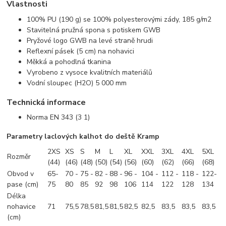
Vlastnosti
100% PU (190 g) se 100% polyesterovými zády, 185 g/m2
Stavitelná pružná spona s potiskem GWB
Pryžové logo GWB na levé straně hrudi
Reflexní pásek (5 cm) na nohavici
Měkká a pohodlná tkanina
Vyrobeno z vysoce kvalitních materiálů
Vodní sloupec (H2O) 5 000 mm
Technická informace
Norma EN 343 (3 1)
Parametry laclových kalhot do deště Kramp
2XS
XS
S
M
L
XL
XXL
3XL
4XL
5XL
Rozměr
(44)
(46)
(48)
(50)
(54)
(56)
(60)
(62)
(66)
(68)
Obvod v
65-
70 -
75 -
82 -
88 -
96 -
104 -
112 -
118 -
122-
pase (cm)
75
80
85
92
98
106
114
122
128
134
Délka
nohavice
71
75,5
78,5
81,5
81,5
82,5
82,5
83,5
83,5
83,5
(cm)