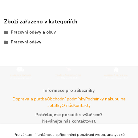
Zboží zařazeno v kategoriích
Pracovní oděvy a obuv
Pracovní oděvy
Informace pro zákazníky
Doprava a platba
Obchodní podmínky
Podmínky nákupu na
splátky
O nás
Kontakty
Potřebujete poradit s výběrem?
Neváhejte nás kontaktovat.
Tel:
+420 606 725 735
- Po - Pá (8 - 16 hod)
Pro základní funkčnost, zpříjemnění používání webu, analytické