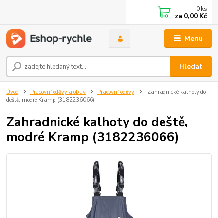
0
ks
za
0,00 Kč
Menu
Hledat
Úvod
Pracovní oděvy a obuv
Pracovní oděvy
Zahradnické kalhoty do
deště, modré Kramp (3182236066)
Zahradnické kalhoty do deště,
modré Kramp (3182236066)