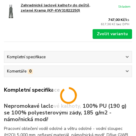
Zahradnické laclové kalhoty do deště,
Skladem
zelené Kramp (KP-KW31822250)
747,00 Kč
/
ks
617,36 Kč
bez DPH
Zvolit variantu
Kompletní specifikace
Komentáře
0
Kompletní specifikace
Nepromokavé laclové kalhoty, 100% PU (190 g)
se 100% polyesterovými zády, 185 g/m2 -
námořnická modř
Pracovní oblečení vodě odolné a větru odolné - vodní sloupec
(H2O) 5 000 mm, reflexní materiál, námořnická modř. Dříve GWB.