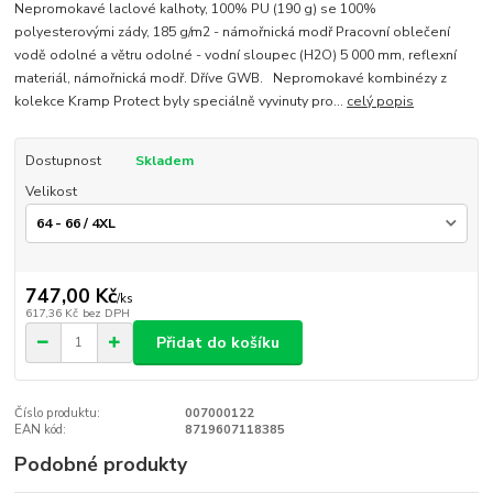
Nepromokavé laclové kalhoty, 100% PU (190 g) se 100%
polyesterovými zády, 185 g/m2 - námořnická modř Pracovní oblečení
vodě odolné a větru odolné - vodní sloupec (H2O) 5 000 mm, reflexní
materiál, námořnická modř. Dříve GWB. Nepromokavé kombinézy z
kolekce Kramp Protect byly speciálně vyvinuty pro...
celý popis
Dostupnost
Skladem
Velikost
747,00 Kč
/
ks
617,36 Kč
bez DPH
Přidat do košíku
Číslo produktu:
007000122
EAN kód:
8719607118385
Podobné produkty