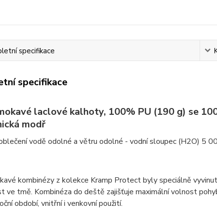
etní specifikace
tní specifikace
okavé laclové kalhoty, 100% PU (190 g) se 10
ická modř
oblečení vodě odolné a větru odolné - vodní sloupec (H2O) 5 0
vé kombinézy z kolekce Kramp Protect byly speciálně vyvinuty pr
st ve tmě. Kombinéza do deště zajišťuje maximální volnost pohy
ční období, vnitřní i venkovní použití.