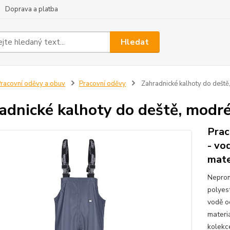
Doprava a platba
Hledat
racovní oděvy a obuv
Pracovní oděvy
Zahradnické kalhoty do dešt
adnické kalhoty do deště, mod
Prac
- vo
mate
Neprom
polyes
vodě o
materi
kolekc