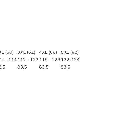
XL (60)
3XL (62)
4XL (66)
5XL (68)
04 - 114
112 - 122
118 - 128
122-134
2,5
83,5
83,5
83,5