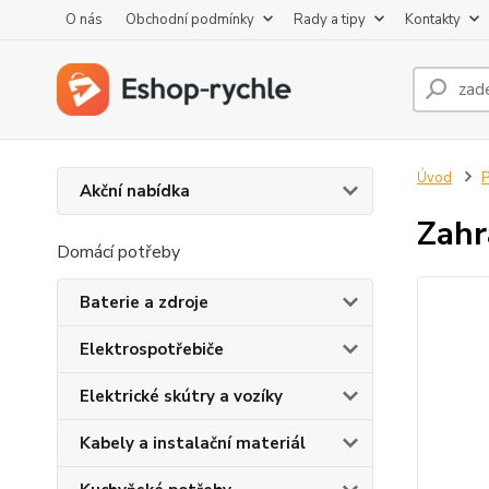
O nás
Obchodní podmínky
Rady a tipy
Kontakty
Úvod
P
Akční nabídka
Zahr
Domácí potřeby
Baterie a zdroje
Elektrospotřebiče
Elektrické skútry a vozíky
Kabely a instalační materiál