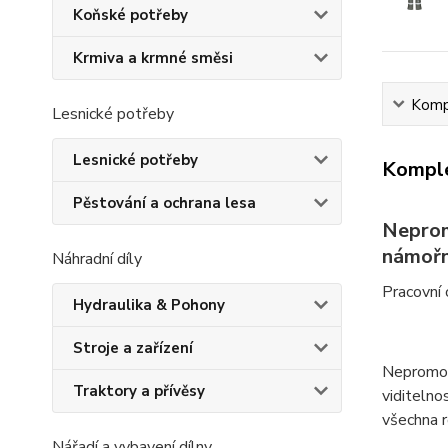
Koňské potřeby
Krmiva a krmné směsi
Kompl
Lesnické potřeby
Lesnické potřeby
Komple
Pěstování a ochrana lesa
Neprom
námořn
Náhradní díly
Pracovní 
Hydraulika & Pohony
Stroje a zařízení
Nepromoka
Traktory a přívěsy
viditelno
všechna ro
Nářadí a vybavení dílny