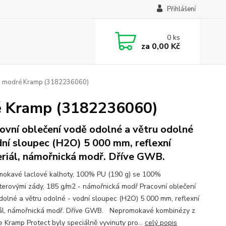
Přihlášení
0
ks
za
0,00 Kč
ě, modré Kramp (3182236060)
ré Kramp (3182236060)
ovní oblečení vodě odolné a větru odolné
dní sloupec (H2O) 5 000 mm, reflexní
riál, námořnická modř. Dříve GWB.
okavé laclové kalhoty, 100% PU (190 g) se 100%
terovými zády, 185 g/m2 - námořnická modř Pracovní oblečení
dolné a větru odolné - vodní sloupec (H2O) 5 000 mm, reflexní
ál, námořnická modř. Dříve GWB. Nepromokavé kombinézy z
e Kramp Protect byly speciálně vyvinuty pro...
celý popis