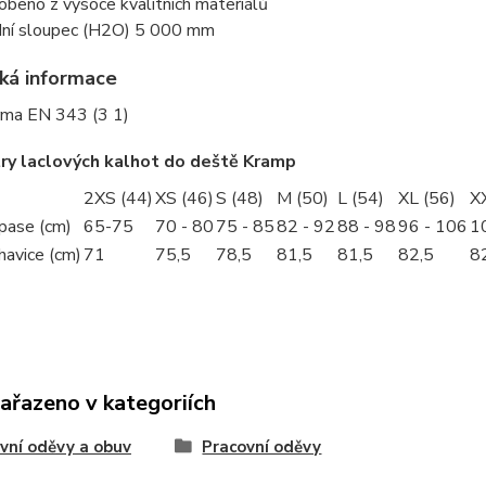
obeno z vysoce kvalitních materiálů
ní sloupec (H2O) 5 000 mm
ká informace
ma EN 343 (3 1)
ry laclových kalhot do deště Kramp
2XS (44)
XS (46)
S (48)
M (50)
L (54)
XL (56)
X
pase (cm)
65-75
70 - 80
75 - 85
82 - 92
88 - 98
96 - 106
1
havice (cm)
71
75,5
78,5
81,5
81,5
82,5
8
zařazeno v kategoriích
vní oděvy a obuv
Pracovní oděvy