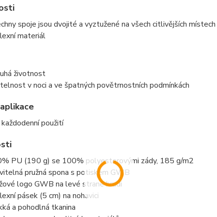
osti
chny spoje jsou dvojité a vyztužené na všech citlivějších místech
lexní materiál
uhá životnost
itelnost v noci a ve špatných povětrnostních podmínkách
aplikace
 každodenní použití
sti
% PU (190 g) se 100% polyesterovými zády, 185 g/m2
vitelná pružná spona s potiskem GWB
žové logo GWB na levé straně hrudi
lexní pásek (5 cm) na nohavici
ká a pohodlná tkanina