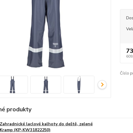
Dos
Vel
73
609
Číslo p
é produkty
Zahradnické laclové kalhoty do deště, zelené
Kramp (KP-KW31822250)