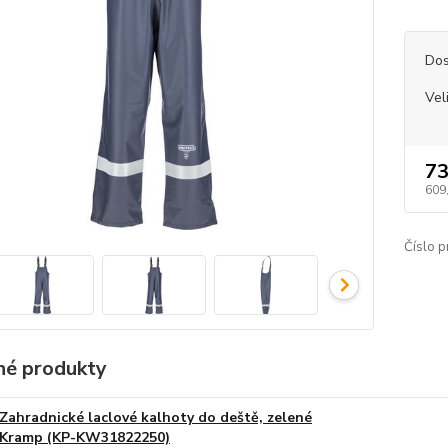
Dos
Vel
73
609
Číslo p
é produkty
Zahradnické laclové kalhoty do deště, zelené
Kramp (KP-KW31822250)