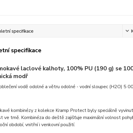
etní specifikace
tní specifikace
okavé laclové kalhoty, 100% PU (190 g) se 10
ická modř
oblečení vodě odolné a větru odolné - vodní sloupec (H2O) 5 0
vé kombinézy z kolekce Kramp Protect byly speciálně vyvinuty pr
st ve tmě. Kombinéza do deště zajišťuje maximální volnost pohy
ční období, vnitřní i venkovní použití.