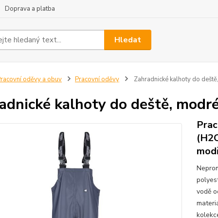
Doprava a platba
Hledat
racovní oděvy a obuv
Pracovní oděvy
Zahradnické kalhoty do dešt
adnické kalhoty do deště, mod
Prac
(H2O
mod
Neprom
polyes
vodě o
materi
kolekc