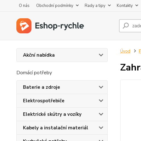
O nás
Obchodní podmínky
Rady a tipy
Kontakty
Úvod
P
Akční nabídka
Zahr
Domácí potřeby
Baterie a zdroje
Elektrospotřebiče
Elektrické skútry a vozíky
Kabely a instalační materiál