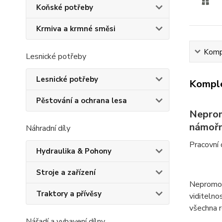
Koňské potřeby
Krmiva a krmné směsi
Kompl
Lesnické potřeby
Lesnické potřeby
Komple
Pěstování a ochrana lesa
Neprom
námořn
Náhradní díly
Pracovní 
Hydraulika & Pohony
Stroje a zařízení
Nepromoka
Traktory a přívěsy
viditelno
všechna ro
Nářadí a vybavení dílny