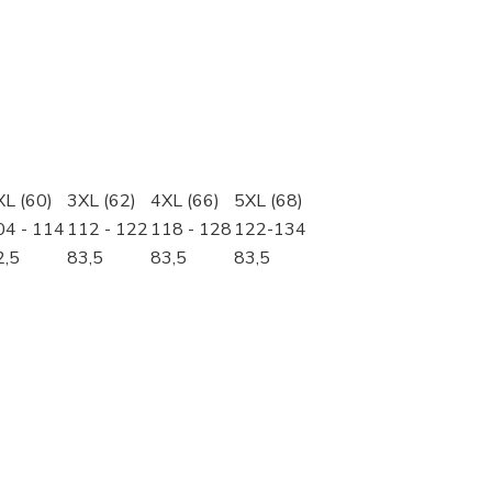
XL (60)
3XL (62)
4XL (66)
5XL (68)
04 - 114
112 - 122
118 - 128
122-134
2,5
83,5
83,5
83,5