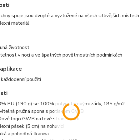
osti
chny spoje jsou dvojité a vyztužené na všech citlivějších místech
lexní materiál
uhá životnost
itelnost v noci a ve špatných povětrnostních podmínkách
aplikace
 každodenní použití
sti
% PU (190 g) se 100% polyesterovými zády, 185 g/m2
vitelná pružná spona s potiskem GWB
žové logo GWB na levé straně hrudi
lexní pásek (5 cm) na nohavici
ká a pohodlná tkanina