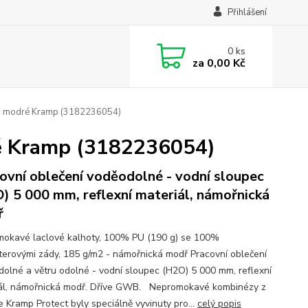
Přihlášení
0
ks
za
0,00 Kč
ě, modré Kramp (3182236054)
ré Kramp (3182236054)
ovní oblečení voděodolné - vodní sloupec
) 5 000 mm, reflexní materiál, námořnická
ř
okavé laclové kalhoty, 100% PU (190 g) se 100%
terovými zády, 185 g/m2 - námořnická modř Pracovní oblečení
dolné a větru odolné - vodní sloupec (H2O) 5 000 mm, reflexní
ál, námořnická modř. Dříve GWB. Nepromokavé kombinézy z
e Kramp Protect byly speciálně vyvinuty pro...
celý popis