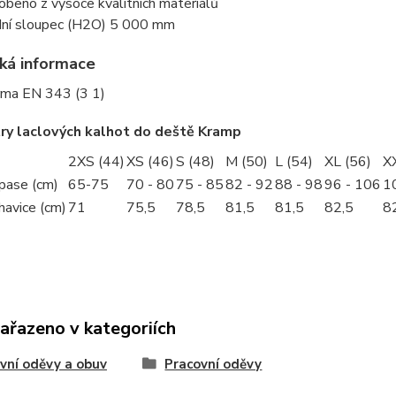
obeno z vysoce kvalitních materiálů
ní sloupec (H2O) 5 000 mm
ká informace
ma EN 343 (3 1)
ry laclových kalhot do deště Kramp
2XS (44)
XS (46)
S (48)
M (50)
L (54)
XL (56)
X
pase (cm)
65-75
70 - 80
75 - 85
82 - 92
88 - 98
96 - 106
1
havice (cm)
71
75,5
78,5
81,5
81,5
82,5
8
zařazeno v kategoriích
vní oděvy a obuv
Pracovní oděvy