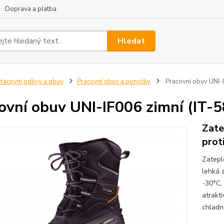
Doprava a platba
Hledat
racovní oděvy a obuv
Pracovní obuv a ponožky
Pracovní obuv UNI-I
ovní obuv UNI-IF006 zimní (IT-
Zate
prot
Zatepl
lehká z
-30°C,
atrakti
chladn