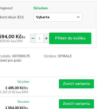
tupnost
Skladem
ikost obuvi (EU)
694,00 Kč
/
ks
Přidat do košíku
00,00 Kč
bez DPH
roduktu:
007000175
Výrobce:
SPIRALE
zimní pro práci
Skladem
Zvolit variantu
1 485,00 Kč
/
ks
1 227,27 Kč
bez DPH
Skladem
Zvolit variantu
1 054,00 Kč
/
ks