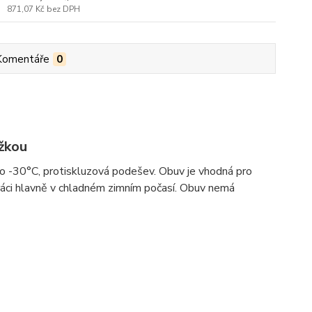
871,07 Kč
bez DPH
Komentáře
0
žkou
í do -30°C, protiskluzová podešev. Obuv je vhodná pro
práci hlavně v chladném zimním počasí. Obuv nemá