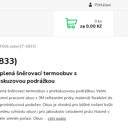
Přihlášení
0
ks
za
0,00 Kč
F006 zimní (IT-5833)
5833)
plená šněrovací termoobuv s
iskuzovou podrážkou
ená šněrovací termoobuv s protiskuzovou podrážkou Velmi
imní pracovní obuv s 3M reflexními prvky, materiál flexibilní do
 protiskluzová podešev. Obuv je vhodná pro běžné nošení kvůli
vnímu vzhledu obuvi i pro jakoukoliv celodenní práci hlavně v
ém zimním počasí. Obuv ...
celý popis