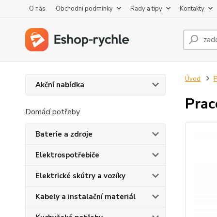
O nás
Obchodní podmínky
Rady a tipy
Kontakty
Úvod
P
Akční nabídka
Prac
Domácí potřeby
Baterie a zdroje
Elektrospotřebiče
Elektrické skútry a vozíky
Kabely a instalační materiál