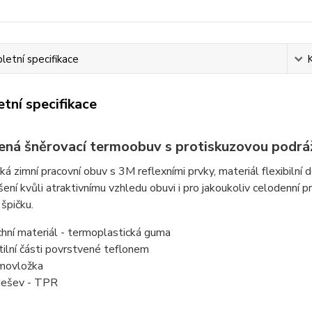
etní specifikace
tní specifikace
ená šněrovací termoobuv s protiskuzovou podrá
ká zimní pracovní obuv s 3M reflexními prvky, materiál flexibiln
ení kvůli atraktivnímu vzhledu obuvi i pro jakoukoliv celodenní 
 špičku.
chní materiál - termoplastická guma
tilní části povrstvené teflonem
movložka
ešev - TPR