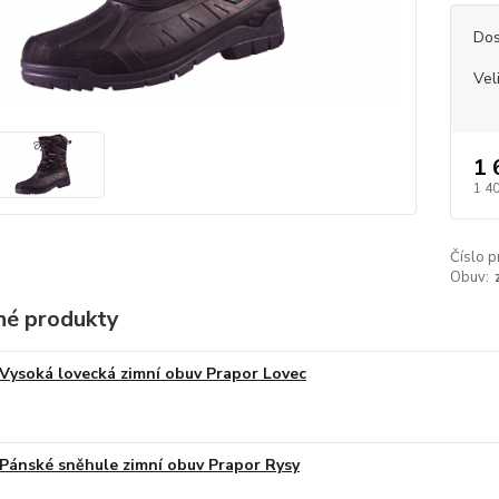
Dos
Vel
1 
1 4
Číslo p
Obuv:
é produkty
Vysoká lovecká zimní obuv Prapor Lovec
Pánské sněhule zimní obuv Prapor Rysy