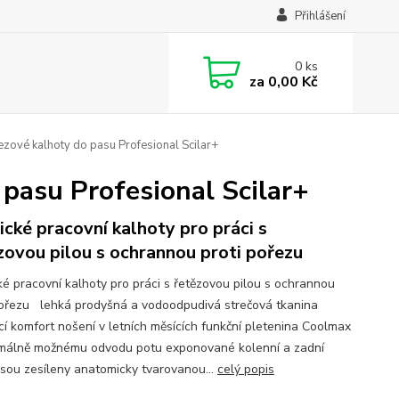
Přihlášení
0
ks
za
0,00 Kč
zové kalhoty do pasu Profesional Scilar+
pasu Profesional Scilar+
ické pracovní kalhoty pro práci s
zovou pilou s ochrannou proti pořezu
ké pracovní kalhoty pro práci s řetězovou pilou s ochrannou
pořezu lehká prodyšná a vodoodpudivá strečová tkanina
ící komfort nošení v letních měsících funkční pletenina Coolmax
málně možnému odvodu potu exponované kolenní a zadní
 jsou zesíleny anatomicky tvarovanou...
celý popis