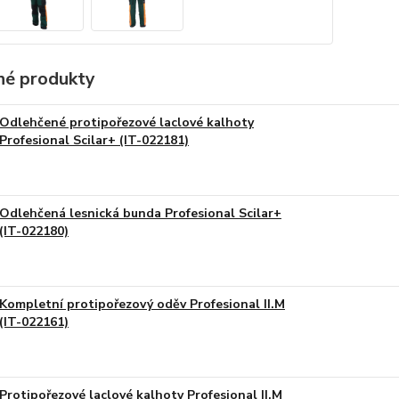
é produkty
Odlehčené protipořezové laclové kalhoty
Profesional Scilar+ (IT-022181)
Odlehčená lesnická bunda Profesional Scilar+
(IT-022180)
Kompletní protipořezový oděv Profesional II.M
(IT-022161)
Protipořezové laclové kalhoty Profesional II.M