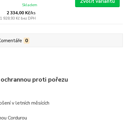
Zvolit variantu
Skladem
2 334,00 Kč
/
ks
1 928,93 Kč
bez DPH
Komentáře
0
s ochrannou proti pořezu
šení v letních měsících
anou Cordurou