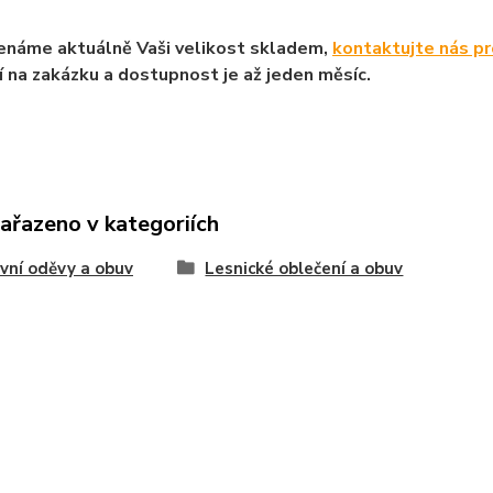
enáme aktuálně Vaši velikost skladem,
kontaktujte nás p
í na zakázku a dostupnost je až jeden měsíc.
zařazeno v kategoriích
vní oděvy a obuv
Lesnické oblečení a obuv