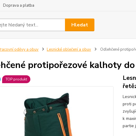
Doprava a platba
Hledat
racovní oděvy a obuv
Lesnické oblečení a obuv
Odlehčené protipoře
hčené protipořezové kalhoty do 
Lesn
TOP produkt
řetě
Lesnic
proti 
zvyšuj
k maxi
partie