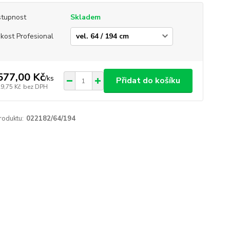
tupnost
Skladem
ikost Profesional
577,00 Kč
/
ks
Přidat do košíku
29,75 Kč
bez DPH
roduktu:
022182/64/194