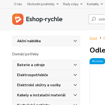
O nás
Obchodní podmínky
Rady a tipy
Kontakty
Úvod
P
Akční nabídka
Odle
Domácí potřeby
Novinka
Baterie a zdroje
Elektrospotřebiče
Elektrické skútry a vozíky
Kabely a instalační materiál