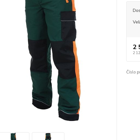
Dos
Vel
2 
2 1
Číslo p