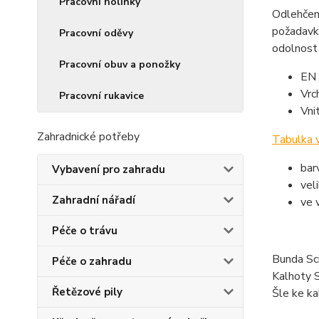
Pracovní holínky
Odlehčený
požadavků
Pracovní oděvy
odolnost 
Pracovní obuv a ponožky
EN 
Vrc
Pracovní rukavice
Vni
Zahradnické potřeby
Tabulka v
bar
Vybavení pro zahradu
vel
Zahradní nářadí
ve 
Péče o trávu
Bunda Sc
Péče o zahradu
Kalhoty 
Řetězové pily
Šle ke k