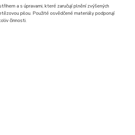
ihem a s úpravami, které zaručují plnění zvýšených
řetězovou pilou. Použité osvědčené materiály podporují
liv činnosti.