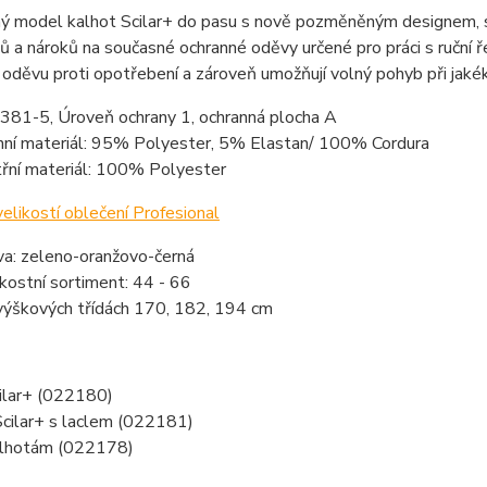
 model kalhot Scilar+ do pasu s nově pozměněným designem, stř
 a nároků na současné ochranné oděvy určené pro práci s ruční 
oděvu proti opotřebení a zároveň umožňují volný pohyb při jakéko
381-5, Úroveň ochrany 1, ochranná plocha A
hní materiál: 95% Polyester, 5% Elastan/ 100% Cordura
třní materiál: 100% Polyester
elikostí oblečení Profesional
va: zeleno-oranžovo-černá
ikostní sortiment: 44 - 66
výškových třídách 170, 182, 194 cm
ilar+ (022180)
Scilar+ s laclem (022181)
alhotám (022178)