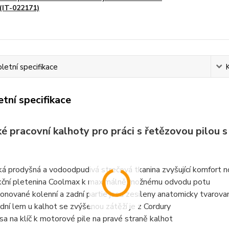
(IT-022171)
etní specifikace
tní specifikace
é pracovní kalhoty pro práci s řetězovou pilou 
ká prodyšná a vodoodpudivá strečová tkanina zvyšující komfort no
kční pletenina Coolmax k maximálně možnému odvodu potu
onované kolenní a zadní partie jsou zesíleny anatomicky tvarov
dní lem u kalhot se zvýšenou zátěží je z Cordury
sa na klíč k motorové pile na pravé straně kalhot