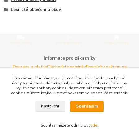
Lesnické oblečení a obuv
Informace pro zákazníky
Doprava a platba
Obchodní podmínky
Podmínky nákupu na
splátky
O nás
Kontakty
Pro základní funkčnost, zpříjemnění používání webu, analytické
Potřebujete poradit s výběrem?
účely a v případě udělení souhlasu také pro účely cílení reklamy
využíváme soubory cookies. Nastavení vlastních preferencí
Neváhejte nás kontaktovat.
cookies můžete kdykoli upravit odkazem ve spodní části stránek.
Tel:
+420 606 725 735
- Po - Pá (8 - 16 hod)
Souhlasím
Nastavení
Email:
info@agroczechia.cz
- kdykoliv
Užitečné informace
E-les.cz - Zahradní technika Stihl Konice
Woodman.sk - Predaj
Souhlas můžete odmítnout
zde
.
lesníckeho náradia a potrieb
Formulář odstoupení o
smlouvy
Reklamace a vrácení zboží
Rady a tipy
Tabulky rozměrů