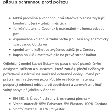
pilou s ochrannou proti pořezu
lehká prodyšná a vodoodpudivá strečová tkanina zvyšující
komfort nošení v letních měsících
funkční pletenina Coolmax k maximálně možnému odvodu
potu
exponované kolenní a zadní partie jsou zesíleny anatomicky
tvarovanou Cordurou
spodní lem u kalhot se zvýšenou zátěží je z Cordury
kapsa na klíč k motorové pile na pravé straně kalhot
Odlehčený model kalhot Scilar+ do pasu s nově pozměněným
designem, střihem a s úpravami, které zaručují plnění zvýšených
požadavků a nároků na současné ochranné oděvy určené pro
práci s ruční řetězovou pilou. Použité osvědčené materiály
podporují odolnost oděvu proti opotřebení a zároveň umožňují
volný pohyb při jakékoliv činnosti.
EN 381-5, Úroveň ochrany 1, ochranná plocha A
Vrchní materiál: 95% Polyester, 5% Elastan/ 100% Cordura
Vnitřní materiál: 100% Polyester