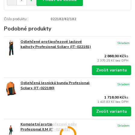
Číslo produktu:
022182/62/182
Podobné produkty
Odlehčené protipořezové laclové
Skladem
kalhoty Profesional Scilar+ (IT-022181)
2 868,00 Kč
/
ks
2 370,25 Kč
bez DPH
Zvolit variantu
Odlehčená lesnická bunda Profesional
Skladem
Scilar+ (IT-022180)
1 718,00 Kč
/
ks
1 419,83 Kč
bez DPH
Zvolit variantu
Kompletní protipořezový oděv
Skladem
Profesional II.M (IT-022161)