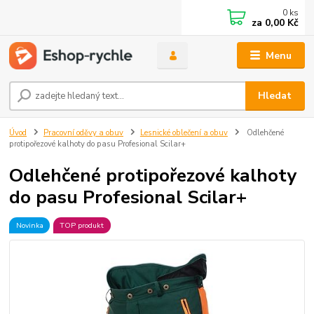
0
ks
za
0,00 Kč
Menu
Hledat
Úvod
Pracovní oděvy a obuv
Lesnické oblečení a obuv
Odlehčené
protipořezové kalhoty do pasu Profesional Scilar+
Odlehčené protipořezové kalhoty
do pasu Profesional Scilar+
Novinka
TOP produkt