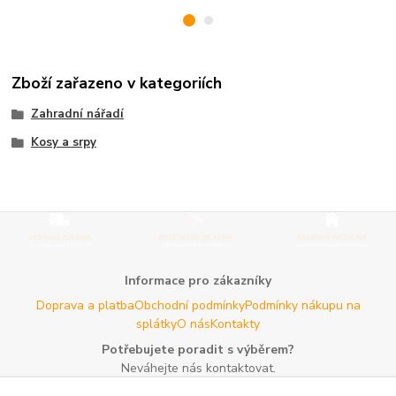
Zboží zařazeno v kategoriích
Zahradní nářadí
Kosy a srpy
Informace pro zákazníky
Doprava a platba
Obchodní podmínky
Podmínky nákupu na
splátky
O nás
Kontakty
Potřebujete poradit s výběrem?
Neváhejte nás kontaktovat.
Tel:
+420 606 725 735
- Po - Pá (8 - 16 hod)