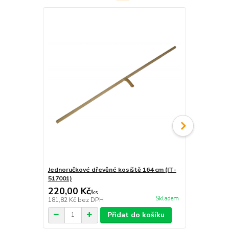
Jednoručkové dřevěné kosiště 164 cm (IT-
Dvouručkové
517001)
516001)
220,00 Kč
253,00 K
/
ks
Skladem
181,82 Kč
bez DPH
209,09 Kč
be
Přidat do košíku