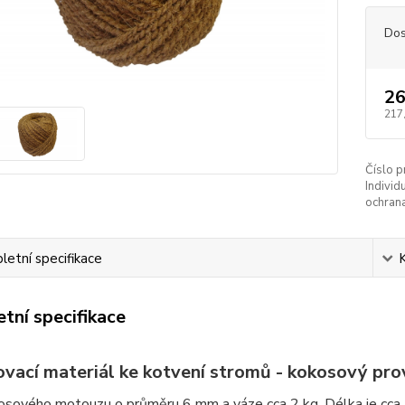
Dos
26
217
Číslo p
Individ
ochrana
etní specifikace
tní specifikace
vací materiál ke kotvení stromů - kokosový pr
osového motouzu o průměru 6 mm a váze cca 2 kg. Délka je cca 