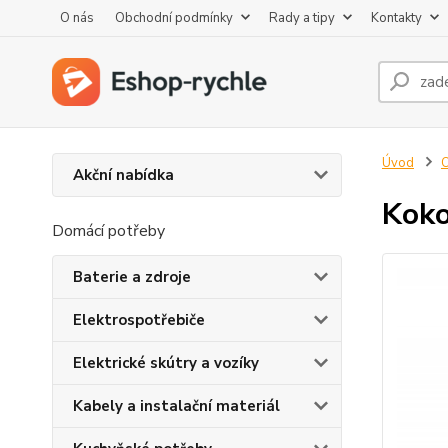
O nás
Obchodní podmínky
Rady a tipy
Kontakty
Úvod
O
Akční nabídka
Koko
Domácí potřeby
Baterie a zdroje
Elektrospotřebiče
Elektrické skútry a vozíky
Kabely a instalační materiál