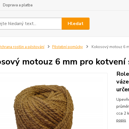
Doprava a platba
Hledat
chrana rostlin a pěstování
Pěstební pomůcky
Kokosový motouz 6 mm
sový motouz 6 mm pro kotvení 
Role
váze
urče
Upevňo
průměr
cca 2 
popis