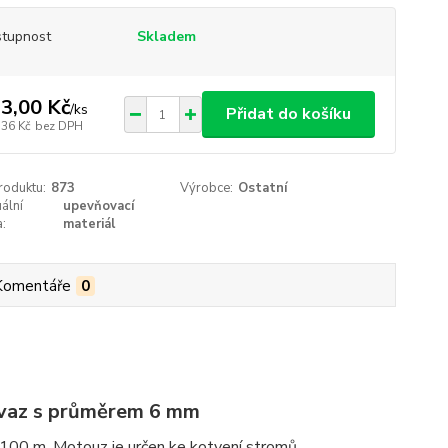
tupnost
Skladem
3,00 Kč
/
ks
Přidat do košíku
,36 Kč
bez DPH
roduktu:
873
Výrobce:
Ostatní
uální
upevňovací
:
materiál
Komentáře
0
ovaz s průměrem 6 mm
100 m. Motouz je určen ke kotvení stromů.