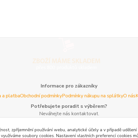
Informace pro zákazníky
 a platba
Obchodní podmínky
Podmínky nákupu na splátky
O nás
K
Potřebujete poradit s výběrem?
Neváhejte nás kontaktovat.
Tel:
+420 606 725 735
- Po - Pá (8 - 16 hod)
čnost, zpříjemnění používání webu, analytické účely a v případě udělení
Email:
info@agroczechia.cz
- kdykoliv
y využíváme soubory cookies. Nastavení vlastních preferencí cookies mů