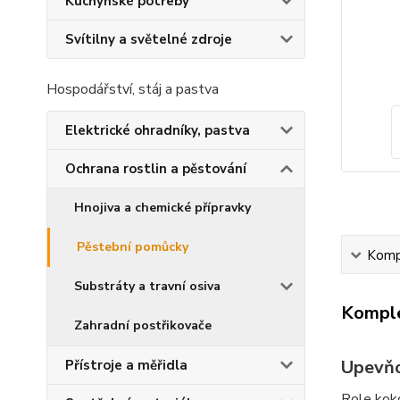
Kuchyňské potřeby
Svítilny a světelné zdroje
Hospodářství, stáj a pastva
Elektrické ohradníky, pastva
Ochrana rostlin a pěstování
Hnojiva a chemické přípravky
Pěstební pomůcky
Kompl
Substráty a travní osiva
Komple
Zahradní postřikovače
Upevňo
Přístroje a měřidla
Role kok