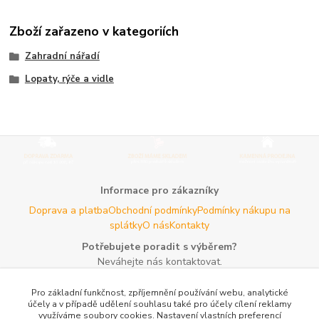
Zboží zařazeno v kategoriích
Zahradní nářadí
Lopaty, rýče a vidle
Informace pro zákazníky
Doprava a platba
Obchodní podmínky
Podmínky nákupu na
splátky
O nás
Kontakty
Potřebujete poradit s výběrem?
Neváhejte nás kontaktovat.
Tel:
+420 606 725 735
- Po - Pá (8 - 16 hod)
Pro základní funkčnost, zpříjemnění používání webu, analytické
Email:
info@agroczechia.cz
- kdykoliv
účely a v případě udělení souhlasu také pro účely cílení reklamy
využíváme soubory cookies. Nastavení vlastních preferencí
Užitečné informace