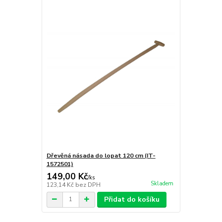
Dřevěná násada do lopat 120 cm (IT-
1572501)
149,00 Kč
/
ks
Skladem
123,14 Kč
bez DPH
Přidat do košíku