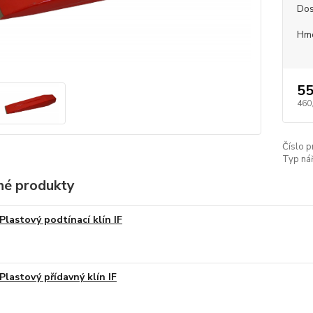
Dos
Hm
55
460
Číslo p
Typ nář
é produkty
Plastový podtínací klín IF
Plastový přídavný klín IF