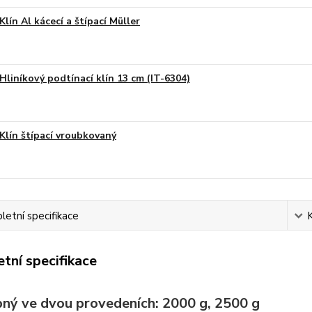
Klín Al kácecí a štípací Müller
Hliníkový podtínací klín 13 cm (IT-6304)
Klín štípací vroubkovaný
etní specifikace
tní specifikace
ný ve dvou provedeních: 2000 g, 2500 g