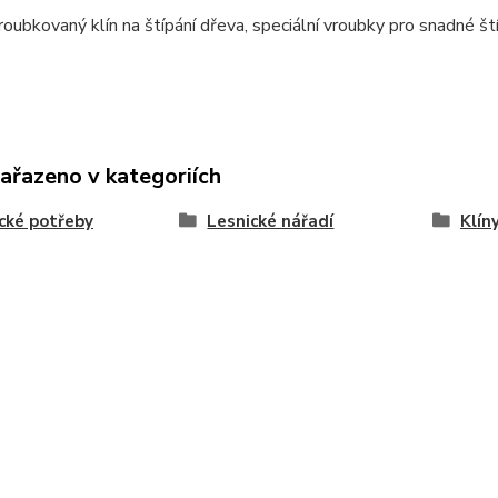
vroubkovaný klín na štípání dřeva, speciální vroubky pro snadné št
zařazeno v kategoriích
cké potřeby
Lesnické nářadí
Klín