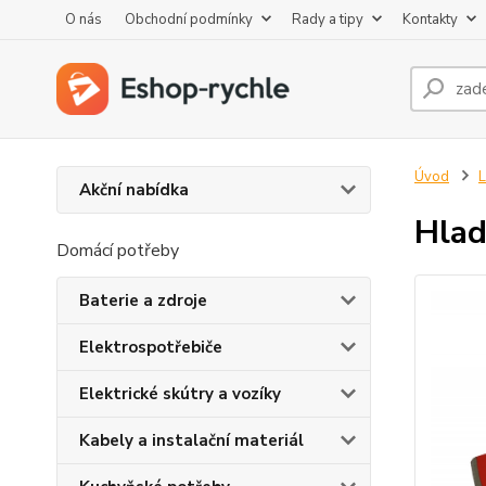
O nás
Obchodní podmínky
Rady a tipy
Kontakty
Úvod
L
Akční nabídka
Hlad
Domácí potřeby
Baterie a zdroje
Elektrospotřebiče
Elektrické skútry a vozíky
Kabely a instalační materiál