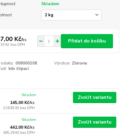
tupnost
Skladem
otnost
7,00 Kč
/
ks
Přidat do košíku
,33 Kč
bez DPH
roduktu:
008000208
Výrobce:
Zbirovia
adí:
klín štípací
Skladem
Zvolit variantu
145,00 Kč
/
ks
119,83 Kč
bez DPH
Skladem
Zvolit variantu
442,00 Kč
/
ks
365,29 Kč
bez DPH