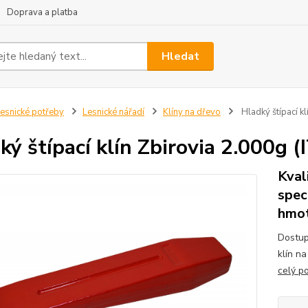
Doprava a platba
Hledat
esnické potřeby
Lesnické nářadí
Klíny na dřevo
Hladký štípací k
ký štípací klín Zbirovia 2.000g 
Kval
spec
hmot
Dostup
klín na
celý p