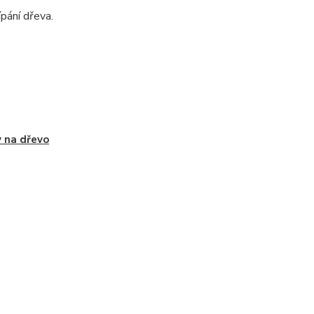
ípání dřeva.
y na dřevo