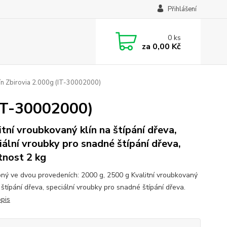
Přihlášení
0
ks
za
0,00 Kč
lín Zbirovia 2.000g (IT-30002000)
(IT-30002000)
itní vroubkovaný klín na štípání dřeva,
iální vroubky pro snadné štípání dřeva,
nost 2 kg
ný ve dvou provedeních: 2000 g, 2500 g Kvalitní vroubkovaný
 štípání dřeva, speciální vroubky pro snadné štípání dřeva.
opis