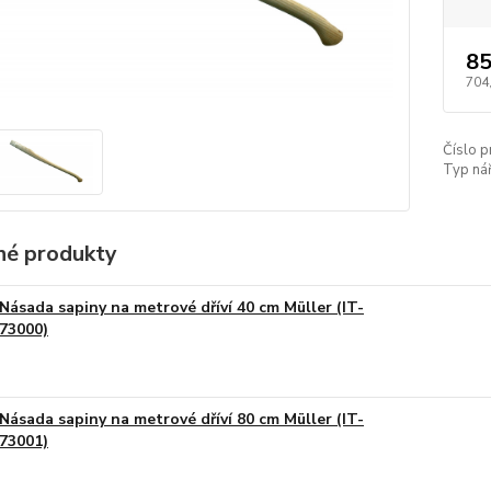
85
704
Číslo p
Typ nář
é produkty
Násada sapiny na metrové dříví 40 cm Müller (IT-
73000)
Násada sapiny na metrové dříví 80 cm Müller (IT-
73001)