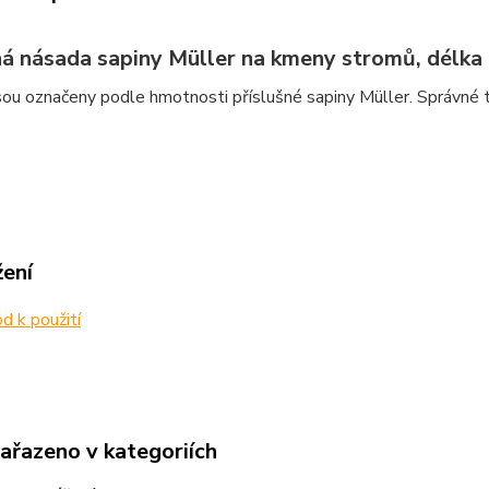
á násada sapiny Müller na kmeny stromů, délka
ou označeny podle hmotnosti příslušné sapiny Müller. Správné ty
žení
 k použití
zařazeno v kategoriích