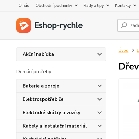
O nás
Obchodní podmínky
Rady a tipy
Kontakty
Úvod
L
Akční nabídka
Dřev
Domácí potřeby
Baterie a zdroje
Elektrospotřebiče
Elektrické skútry a vozíky
Kabely a instalační materiál