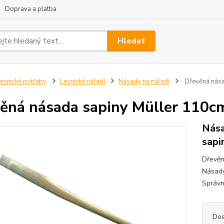
Doprava a platba
Hledat
esnické potřeby
Lesnické nářadí
Násady na nářadí
Dřevěná nása
ěná násada sapiny Müller 110cm
Nása
sapi
Dřevěn
Násady
Správn
Dos