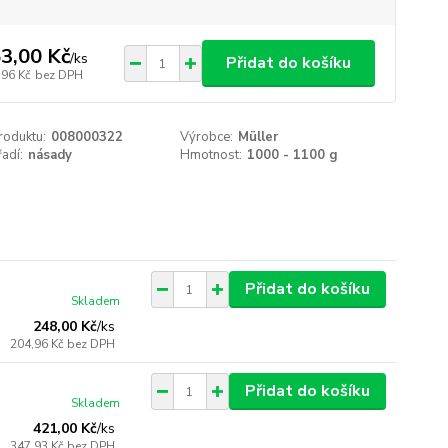
3,00 Kč
/
ks
Přidat do košíku
,96 Kč
bez DPH
roduktu:
008000322
Výrobce:
Müller
adí:
násady
Hmotnost:
1000 - 1100 g
Přidat do košíku
Skladem
248,00 Kč
/
ks
204,96 Kč
bez DPH
Přidat do košíku
Skladem
421,00 Kč
/
ks
347,93 Kč
bez DPH