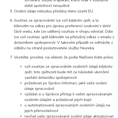
softwarů, služeb a aplikací, které však v současné
době společnost nevyužívá.
Osobní údaje nebudou předány mimo území EU.
Souhlas se zpracováním lze vzít kdykoliv zpět, a to
kliknutím na odkaz pro úpravu preferencí soukromí v dolní
části webu, kde lze udělený souhlas e-shopu odvolat. Dále
lze vzít souhlas zpět kliknutím na příslušný odkaz v emailu s
dotazníkem spokojenosti. V takovém případě se odhlásíte z
odběru na straně poskytovatele služby Heureka.
Vezměte, prosíme, na vědomí, že podle Nařízení máte právo:
vzít souhlas se zpracováním osobních údajů kdykoliv
zpět, toto zpětvzetí bude mít za následek ukončení
zasílání dotazníku spokojenosti
požadovat po Správci informaci, jaké vaše osobní
údaje zpracovává
vyžádat si u Správce přístup k vašim zpracovávaným
osobním údajům a požadovat jejich kopii
u automatizovaně zpracovaných osobních údajů na
jejich přenositelnost
nechat vaše zpracovávané osobní údaje aktualizovat