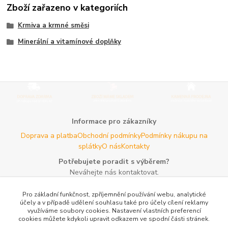
Zboží zařazeno v kategoriích
Krmiva a krmné směsi
Minerální a vitamínové doplňky
Informace pro zákazníky
Doprava a platba
Obchodní podmínky
Podmínky nákupu na
splátky
O nás
Kontakty
Potřebujete poradit s výběrem?
Neváhejte nás kontaktovat.
Tel:
+420 606 725 735
- Po - Pá (8 - 16 hod)
Pro základní funkčnost, zpříjemnění používání webu, analytické
Email:
info@agroczechia.cz
- kdykoliv
účely a v případě udělení souhlasu také pro účely cílení reklamy
využíváme soubory cookies. Nastavení vlastních preferencí
Užitečné informace
cookies můžete kdykoli upravit odkazem ve spodní části stránek.
E-les.cz - Zahradní technika Stihl Konice
Woodman.sk - Predaj