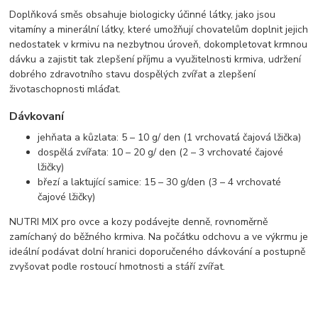
Doplňková směs obsahuje biologicky účinné látky, jako jsou
vitamíny a minerální látky, které umožňují chovatelům doplnit jejich
nedostatek v krmivu na nezbytnou úroveň, dokompletovat krmnou
dávku a zajistit tak zlepšení příjmu a využitelnosti krmiva, udržení
dobrého zdravotního stavu dospělých zvířat a zlepšení
životaschopnosti mláďat.
Dávkovaní
jehňata a kůzlata: 5 – 10 g/ den (1 vrchovatá čajová lžička)
dospělá zvířata: 10 – 20 g/ den (2 – 3 vrchovaté čajové
lžičky)
březí a laktující samice: 15 – 30 g/den (3 – 4 vrchovaté
čajové lžičky)
NUTRI MIX pro ovce a kozy podávejte denně, rovnoměrně
zamíchaný do běžného krmiva. Na počátku odchovu a ve výkrmu je
ideální podávat dolní hranici doporučeného dávkování a postupně
zvyšovat podle rostoucí hmotnosti a stáří zvířat.