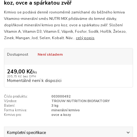
koz, ovce a spárkatou zvěř
Krmivo se podává denně rovnoměrně zamíchané do běžného krmiva
Vitamino-minerální směs NUTRI MIX přidáváme do krmné dávky,
doplňkové minerální krmivo pro koz, ovce a spárkatou zvěř. Složení
Vitamin A, Vitamin D3, Vitamin E, Vápník, Fosfor, Sodík, Hořčík, Železo,
Zinek, Mangan, Jod, Selen, Kobalt. Náv...
celý popis
Dostupnost
Není skladem
249,00 Kč
/
ks
205,79 Kč
bez DPH
Momentálně není k dispozici
Číslo produktu:
003000492
Výrobce:
TROUW NUTRITION BIOFAKTORY
Balení:
3 kg
Forma krmiva:
minerální krmivo
Krmivo pro:
ovce a kozy
Kompletní specifikace