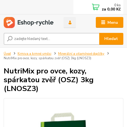
0
ks
za
0,00 Kč
Menu
Hledat
Úvod
Krmiva a krmné směsi
Minerální a vitamínové doplňky
NutriMix pro ovce, kozy, spárkatou zvěř (OSZ) 3kg (LNOSZ3)
NutriMix pro ovce, kozy,
spárkatou zvěř (OSZ) 3kg
(LNOSZ3)