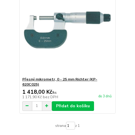
Přesný mikrometr, 0 - 25 mm Richter (KP-
620C025)
1 418,00 Kč
/
ks
do 3 dnů
1 171,90 Kč
bez DPH
Přidat do košíku
strana
z 1