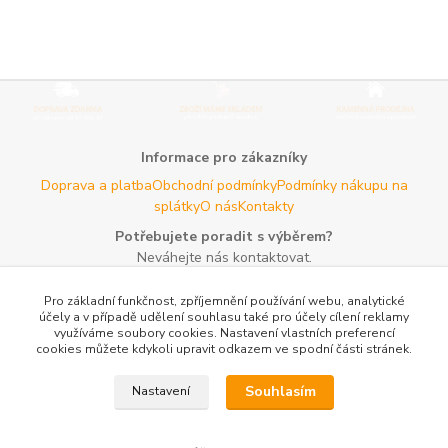
Informace pro zákazníky
Doprava a platba
Obchodní podmínky
Podmínky nákupu na
splátky
O nás
Kontakty
Potřebujete poradit s výběrem?
Neváhejte nás kontaktovat.
Tel:
+420 606 725 735
- Po - Pá (8 - 16 hod)
Pro základní funkčnost, zpříjemnění používání webu, analytické
Email:
info@agroczechia.cz
- kdykoliv
účely a v případě udělení souhlasu také pro účely cílení reklamy
využíváme soubory cookies. Nastavení vlastních preferencí
Užitečné informace
cookies můžete kdykoli upravit odkazem ve spodní části stránek.
E-les.cz - Zahradní technika Stihl Konice
Woodman.sk - Predaj
lesníckeho náradia a potrieb
Formulář odstoupení o
Souhlasím
Nastavení
smlouvy
Reklamace a vrácení zboží
Rady a tipy
Tabulky rozměrů
oblečení a obuvi
Mapa stránek