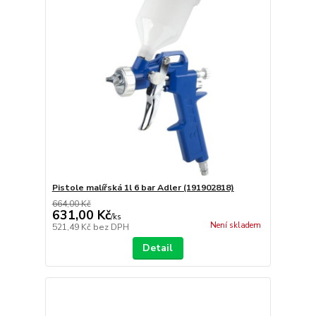
Pistole malířská 1l 6 bar Adler (191902818)
664,00 Kč
631,00 Kč
/
ks
Není skladem
521,49 Kč
bez DPH
Detail