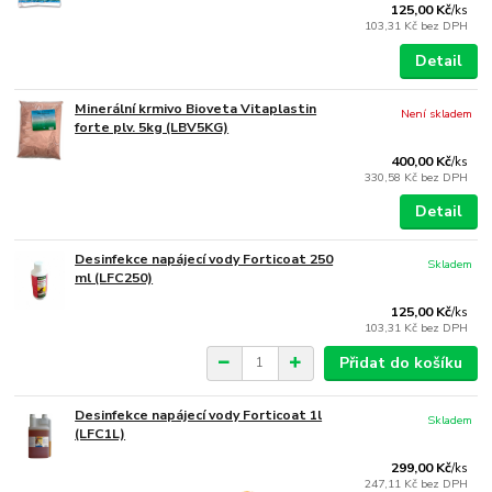
125,00 Kč
/
ks
103,31 Kč
bez DPH
Detail
Minerální krmivo Bioveta Vitaplastin
Není skladem
forte plv. 5kg (LBV5KG)
400,00 Kč
/
ks
330,58 Kč
bez DPH
Detail
Desinfekce napájecí vody Forticoat 250
Skladem
ml (LFC250)
125,00 Kč
/
ks
103,31 Kč
bez DPH
Přidat do košíku
Desinfekce napájecí vody Forticoat 1l
Skladem
(LFC1L)
299,00 Kč
/
ks
247,11 Kč
bez DPH