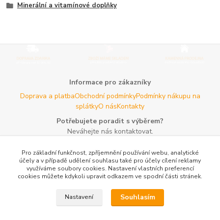
Minerální a vitamínové doplňky
Informace pro zákazníky
Doprava a platba
Obchodní podmínky
Podmínky nákupu na
splátky
O nás
Kontakty
Potřebujete poradit s výběrem?
Neváhejte nás kontaktovat.
Tel:
+420 606 725 735
- Po - Pá (8 - 16 hod)
Pro základní funkčnost, zpříjemnění používání webu, analytické
Email:
info@agroczechia.cz
- kdykoliv
účely a v případě udělení souhlasu také pro účely cílení reklamy
využíváme soubory cookies. Nastavení vlastních preferencí
Užitečné informace
cookies můžete kdykoli upravit odkazem ve spodní části stránek.
E-les.cz - Zahradní technika Stihl Konice
Woodman.sk - Predaj
lesníckeho náradia a potrieb
Formulář odstoupení o
Souhlasím
Nastavení
smlouvy
Reklamace a vrácení zboží
Rady a tipy
Tabulky rozměrů
oblečení a obuvi
Mapa stránek