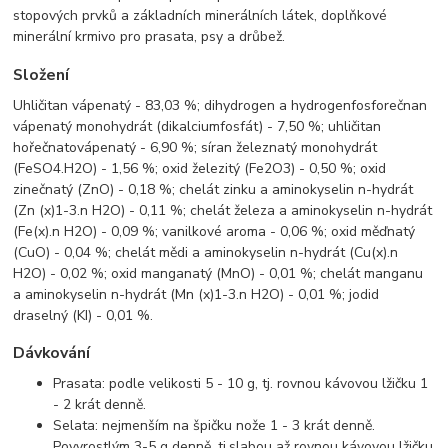
stopových prvků a základních minerálních látek, doplňkové
minerální krmivo pro prasata, psy a drůbež.
Složení
Uhličitan vápenatý - 83,03 %; dihydrogen a hydrogenfosforečnan
vápenatý monohydrát (dikalciumfosfát) - 7,50 %; uhličitan
hořečnatovápenatý - 6,90 %; síran železnatý monohydrát
(FeSO4.H2O) - 1,56 %; oxid železitý (Fe2O3) - 0,50 %; oxid
zinečnatý (ZnO) - 0,18 %; chelát zinku a aminokyselin n-hydrát
(Zn (x)1-3.n H2O) - 0,11 %; chelát železa a aminokyselin n-hydrát
(Fe(x).n H2O) - 0,09 %; vanilkové aroma - 0,06 %; oxid měďnatý
(CuO) - 0,04 %; chelát mědi a aminokyselin n-hydrát (Cu(x).n
H2O) - 0,02 %; oxid manganatý (MnO) - 0,01 %; chelát manganu
a aminokyselin n-hydrát (Mn (x)1-3.n H2O) - 0,01 %; jodid
draselný (KI) - 0,01 %.
Dávkování
Prasata: podle velikosti 5 - 10 g, tj. rovnou kávovou lžičku 1
- 2 krát denně.
Selata: nejmenším na špičku nože 1 - 3 krát denně.
Povyrostlým 3-5 g denně, tj.slabou až rovnou kávovou lžičku