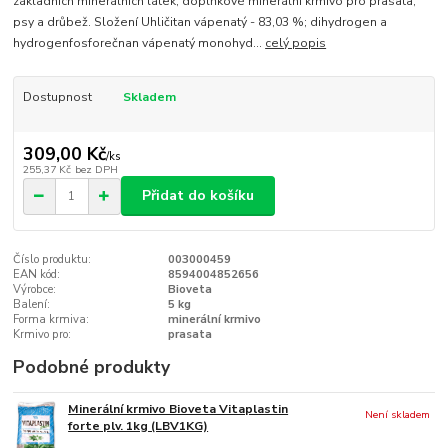
základních minerálních látek, doplňkové minerální krmivo pro prasata,
psy a drůbež. Složení Uhličitan vápenatý - 83,03 %; dihydrogen a
hydrogenfosforečnan vápenatý monohyd...
celý popis
Dostupnost
Skladem
309,00 Kč
/
ks
255,37 Kč
bez DPH
Přidat do košíku
Číslo produktu:
003000459
EAN kód:
8594004852656
Výrobce:
Bioveta
Balení:
5 kg
Forma krmiva:
minerální krmivo
Krmivo pro:
prasata
Podobné produkty
Minerální krmivo Bioveta Vitaplastin
Není skladem
forte plv. 1kg (LBV1KG)