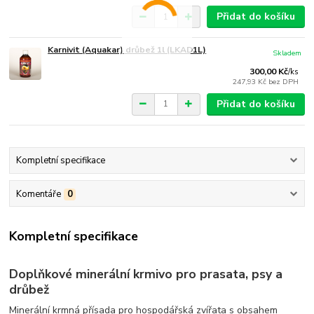
Přidat do košíku
Karnivit (Aquakar) drůbež 1l (LKAD1L)
Skladem
300,00 Kč
/
ks
247,93 Kč
bez DPH
Přidat do košíku
Kompletní specifikace
Komentáře
0
Kompletní specifikace
Doplňkové minerální krmivo pro prasata, psy a
drůbež
Minerální krmná přísada pro hospodářská zvířata s obsahem